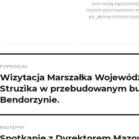
????? ?????a ??ó??????????
???????? ?????? ??ż???????? ??
ł??: „?ł?????ż ????????? ??ż?
Nawigacja
POPRZEDNI
wpisu
Wizytacja Marszałka Wojewó
Poprzedni
wpis:
Struzika w przebudowanym bud
Bendorzynie.
NASTĘPNY
Spotkanie z Dyrektorem Mazo
Następny