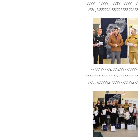
???????? ?????? ??ż???????? ??
ł??: „?ł?????ż ????????? ??ż?
????? ?????a ??ó??????????
???????? ?????? ??ż???????? ??
ł??: „?ł?????ż ????????? ??ż?