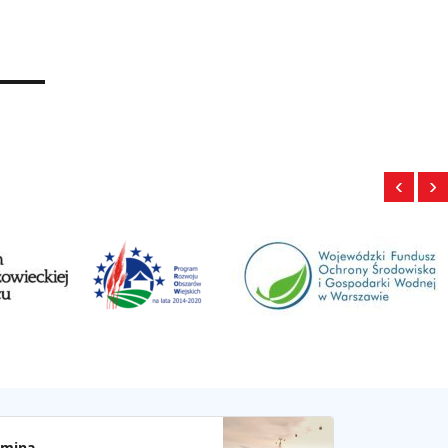
‹
›
mina