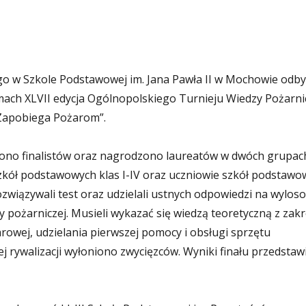
go w Szkole Podstawowej im. Jana Pawła II w Mochowie odbył
mach XLVII edycja Ogólnopolskiego Turnieju Wiedzy Pożarni
 Zapobiega Pożarom”.
iono finalistów oraz nagrodzono laureatów w dwóch grupac
zkół podstawowych klas I-IV oraz uczniowie szkół podstawo
 rozwiązywali test oraz udzielali ustnych odpowiedzi na wylo
y pożarniczej. Musieli wykazać się wiedzą teoretyczną z zak
rowej, udzielania pierwszej pomocy i obsługi sprzętu
ej rywalizacji wyłoniono zwycięzców. Wyniki finału przedstaw