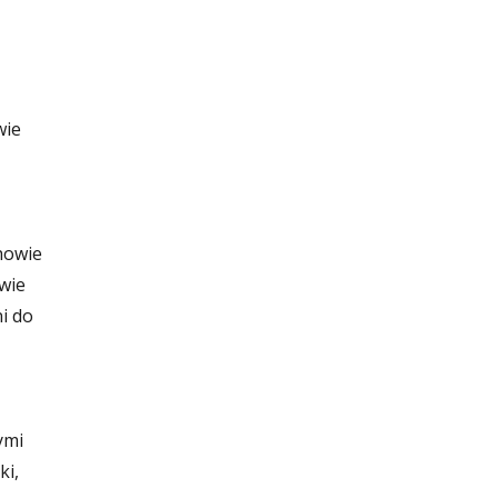
wie
chowie
owie
i do
ymi
ki,