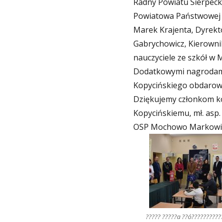
Radny Powiatu Sierpeck
Powiatowa Państwowej 
Marek Krajenta, Dyrekt
Gabrychowicz, Kierowni
nauczyciele ze szkół w 
Dodatkowymi nagrodami
Kopycińskiego obdarowani
Dziękujemy członkom ko
Kopycińskiemu, mł. as
OSP Mochowo Markowi Kr
????? ?????a ??ó??????????