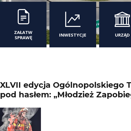
ZAŁATW
INWESTYCJE
URZĄD
SPRAWĘ
XLVII edycja Ogólnopolskiego T
pod hasłem: „Młodzież Zapobi