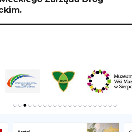
ckim.
Portal
G