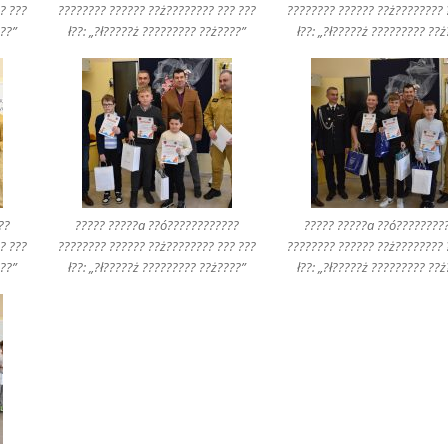
? ???
???????? ?????? ??ż???????? ??? ???
???????? ?????? ??ż???????? 
???”
ł??: „?ł?????ż ????????? ??ż????”
ł??: „?ł?????ż ????????? ??ż
??
????? ?????a ??ó????????????
????? ?????a ??ó????????
? ???
???????? ?????? ??ż???????? ??? ???
???????? ?????? ??ż???????? 
???”
ł??: „?ł?????ż ????????? ??ż????”
ł??: „?ł?????ż ????????? ??ż