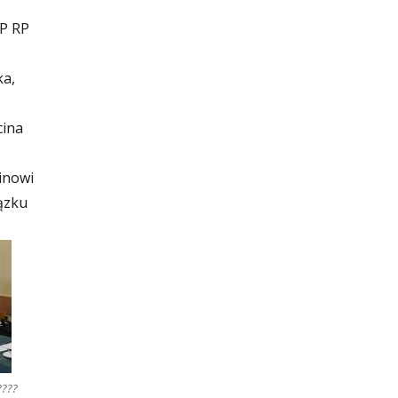
P RP
ka,
cina
inowi
ązku
????