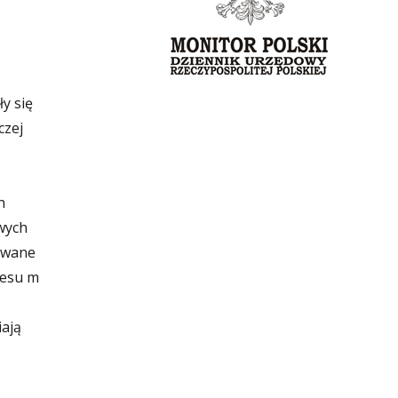
y się
czej
h
wych
sowane
resu m
iają