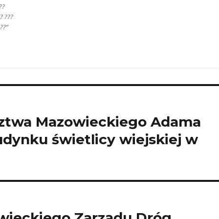
??
? ???
???”
dztwa Mazowieckiego Adama
ynku świetlicy wiejskiej w
wieckiego Zarządu Dróg