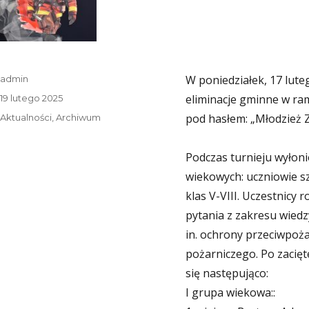
Autor
W poniedziałek, 17 lute
admin
Data
eliminacje gminne w ra
19 lutego 2025
publikacji
Kategorie
pod hasłem: „Młodzież
Aktualności
,
Archiwum
Podczas turnieju wyłon
wiekowych: uczniowie s
klas V-VIII. Uczestnicy
pytania z zakresu wiedz
in. ochrony przeciwpoża
pożarniczego. Po zacięt
się następująco:
I grupa wiekowa::