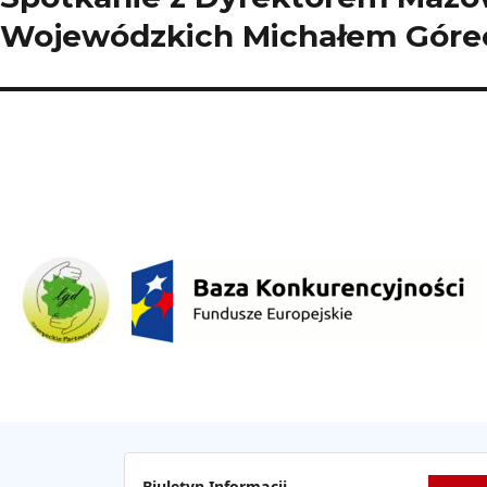
wpis:
Wojewódzkich Michałem Góre
Biuletyn Informacji