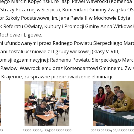
iego Marcin Kopyciński, mł. asp. Paweł Wawrocki (Komenda
Straży Pożarnej w Sierpcu), Komendant Gminny Związku OS
or Szkoły Podstawowej im. Jana Pawła II w Mochowie Edyta
k Referatu Oświaty, Kultury i Promocji Gminy Anna Witkows
Mochowie i Ligowie.
 ufundowanymi przez Radnego Powiatu Sierpeckiego Mar
 zostali uczniowie z II grupy wiekowej (klasy V-VIII).
misji egzaminacyjnej: Radnemu Powiatu Sierpeckiego Marc
p. Pawłowi Wawrockiemu oraz Komendantowi Gminnemu Zwi
ajencie, za sprawne przeprowadzenie eliminacji.
??
????? ?????a ??ó????????????
????? ?????a ??ó????????