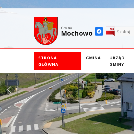
do
treści
Gmina
Mochowo
STRONA
GMINA
URZĄD
GŁÓWNA
GMINY