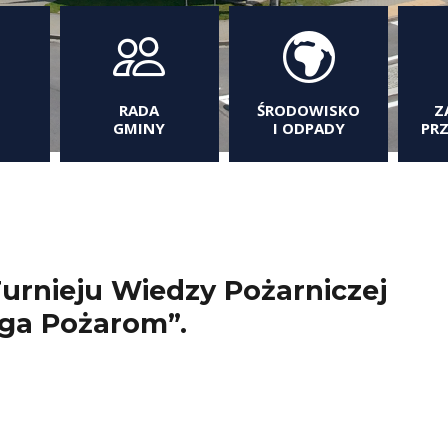
RADA
ŚRODOWISKO
Z
GMINY
I ODPADY
PR
urnieju Wiedzy Pożarniczej
ega Pożarom”.