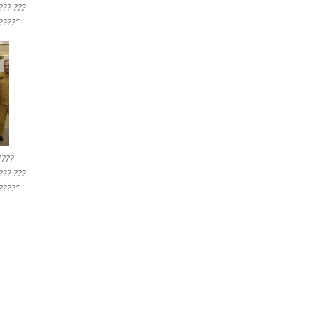
??? ???
????”
????
??? ???
????”