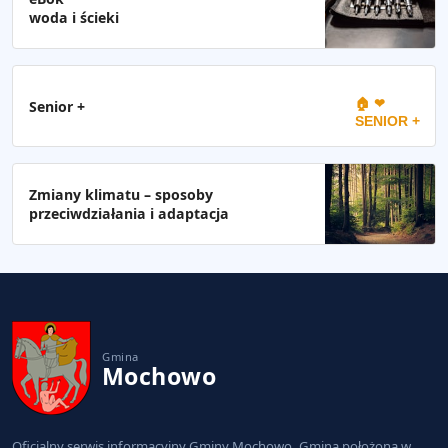
woda i ścieki
🏠 ❤
Senior +
SENIOR +
Zmiany klimatu – sposoby
przeciwdziałania i adaptacja
Gmina
Mochowo
Oficjalny serwis informacyjny Gminy Mochowo. Gmina położona w