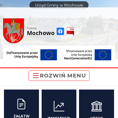
do
Urząd Gminy w Mochowie
treści
Gmina
Mochowo
ROZWIŃ MENU
ZAŁATW