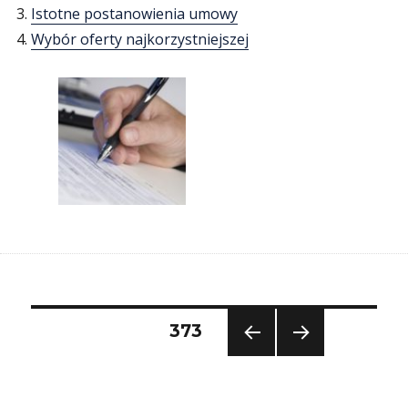
Istotne postanowienia umowy
Wybór oferty najkorzystniejszej
Stronicowanie
STRONA
373
wpisów
POP
NAS
RZE
TĘP
DNIA
NA