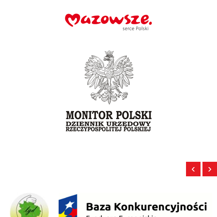
STR
STR
ONA
ONA
‹
›