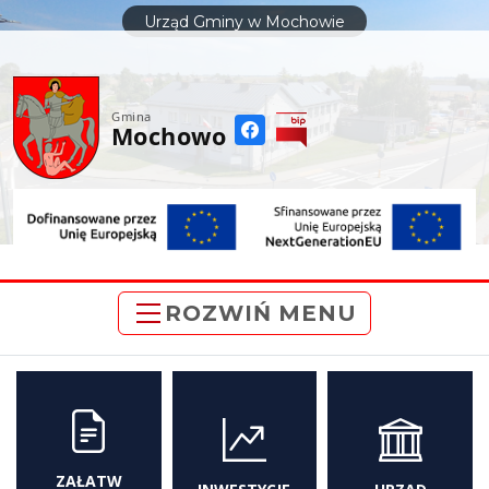
do
Urząd Gminy w Mochowie
treści
Gmina
Mochowo
ROZWIŃ MENU
ZAŁATW