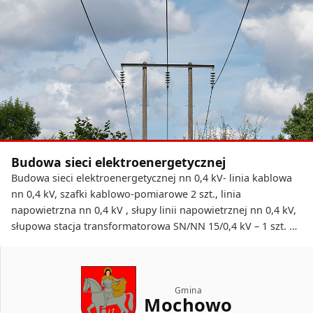
Budowa sieci elektroenergetycznej
Budowa sieci elektroenergetycznej nn 0,4 kV- linia kablowa
nn 0,4 kV, szafki kablowo-pomiarowe 2 szt., linia
napowietrzna nn 0,4 kV , słupy linii napowietrznej nn 0,4 kV,
słupowa stacja transformatorowa SN/NN 15/0,4 kV – 1 szt. na
działce nr ew. 93 położonej w obrębie geodezyjnym Bożewo
Nowe, na działkach nr ew. 266, 264, 263, 262, …
„INWESTYCJE ZREALIZOWANE NA TERENIE GMINY
CZYTAJ DALEJ
Gmina
Mochowo