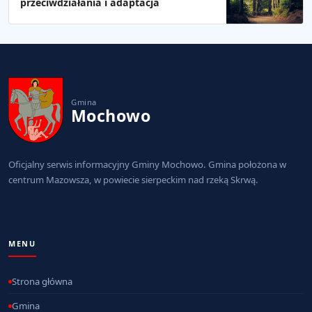
przeciwdziałania i adaptacja
Gmina
Mochowo
Oficjalny serwis informacyjny Gminy Mochowo. Gmina położona w
centrum Mazowsza, w powiecie sierpeckim nad rzeką Skrwą.
MENU
Strona główna
Gmina