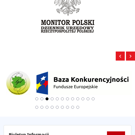
‹
›
Biuletyn Informacji