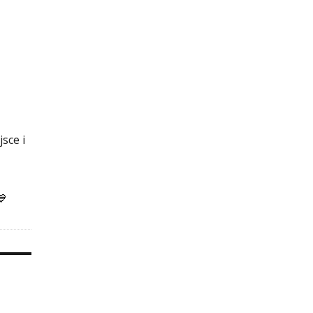
sce i
💙