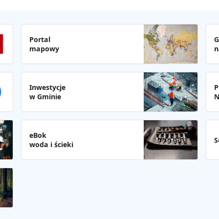
Portal
G
mapowy
n
Inwestycje
P
w Gminie
N
eBok
S
woda i ścieki