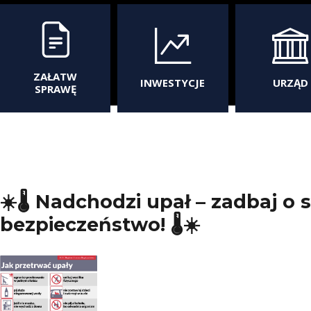
ZAŁATW
INWESTYCJE
URZĄD
SPRAWĘ
☀️🌡️ Nadchodzi upał – zadbaj o 
bezpieczeństwo! 🌡️☀️