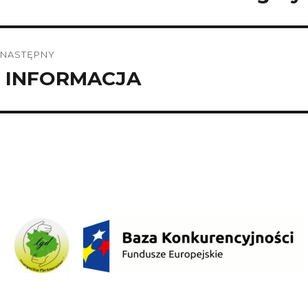
wpis:
NASTĘPNY
INFORMACJA
Następny
wpis: