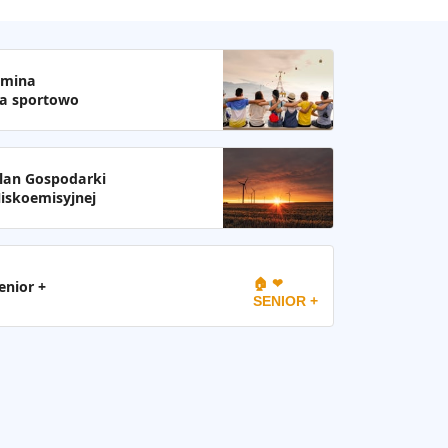
mina
a sportowo
lan Gospodarki
iskoemisyjnej
🏠 ❤
enior +
SENIOR +