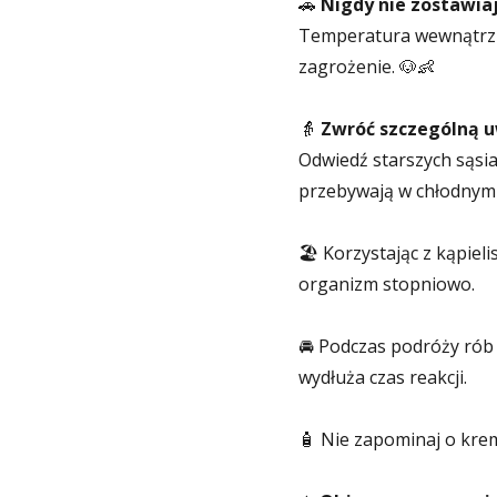
🚗
Nigdy nie zostawiaj
Temperatura wewnątrz
zagrożenie. 🐶👶
👵
Zwróć szczególną u
Odwiedź starszych sąsia
przebywają w chłodnym 
🏖️ Korzystając z kąpie
organizm stopniowo.
🚘 Podczas podróży rób
wydłuża czas reakcji.
🧴 Nie zapominaj o kremi