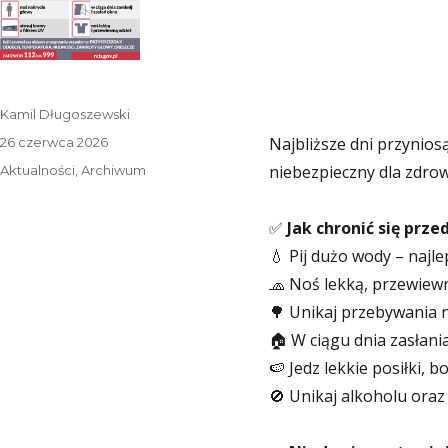
Autor
Kamil Długoszewski
Data
Najbliższe dni przynios
26 czerwca 2026
publikacji
Kategorie
niebezpieczny dla zdrowi
Aktualności
,
Archiwum
✅
Jak chronić się prz
💧 Pij dużo wody – najle
🧢 Noś lekką, przewiewn
🌳 Unikaj przebywania n
🏠 W ciągu dnia zasłani
🍉 Jedz lekkie posiłki, 
🚫 Unikaj alkoholu oraz