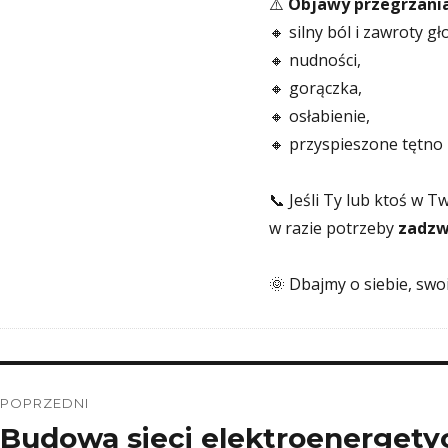
⚠️
Objawy przegrzani
🔸 silny ból i zawroty gł
🔸 nudności,
🔸 gorączka,
🔸 osłabienie,
🔸 przyspieszone tętno 
📞 Jeśli Ty lub ktoś w T
w razie potrzeby
zadzw
🌞 Dbajmy o siebie, swoi
Nawigacja
POPRZEDNI
wpisu
Budowa sieci elektroenergety
Poprzedni