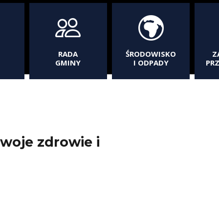
RADA
ŚRODOWISKO
Z
GMINY
I ODPADY
PR
swoje zdrowie i