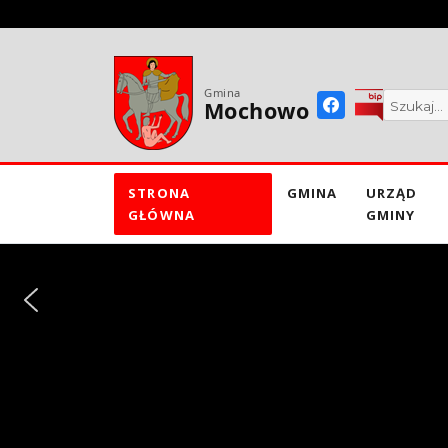
do
treści
Gmina
Mochowo
STRONA
GMINA
URZĄD
GŁÓWNA
GMINY