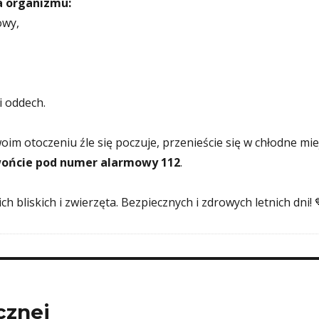
a organizmu:
owy,
i oddech.
woim otoczeniu źle się poczuje, przenieście się w chłodne miej
ońcie pod numer alarmowy 112
.
ch bliskich i zwierzęta. Bezpiecznych i zdrowych letnich dni! 
cznej