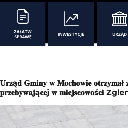
ZAŁATW
INWESTYCJE
URZĄD
SPRAWĘ
𝐔𝐫𝐳ą𝐝 𝐆𝐦𝐢𝐧𝐲 𝐰 𝐌𝐨𝐜𝐡𝐨𝐰𝐢𝐞 𝐨𝐭𝐫𝐳𝐲𝐦𝐚ł 
𝐩𝐫𝐳𝐞𝐛𝐲𝐰𝐚𝐣ą𝐜𝐞j 𝐰 𝐦𝐢𝐞𝐣𝐬𝐜𝐨𝐰𝐨ś𝐜