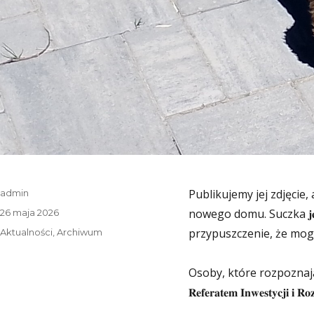
Autor
Publikujemy jej zdjęcie, 
admin
Data
nowego domu. Suczka 𝐣𝐞𝐬𝐭 𝐧𝐢
26 maja 2026
publikacji
Kategorie
przypuszczenie, że mogł
Aktualności
,
Archiwum
Osoby, które rozpoznają zwi
𝐑𝐞𝐟𝐞𝐫𝐚𝐭𝐞𝐦 𝐈𝐧𝐰𝐞𝐬𝐭𝐲𝐜𝐣𝐢 𝐢 