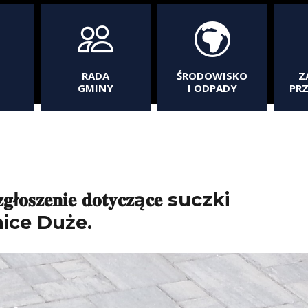
RADA
ŚRODOWISKO
Z
GMINY
I ODPADY
PR
𝐳𝐠ł𝐨𝐬𝐳𝐞𝐧𝐢𝐞 𝐝𝐨𝐭𝐲𝐜𝐳ą𝐜𝐞 suczki
 Zglenice Duże.