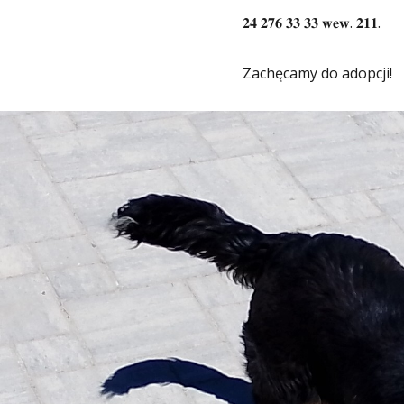
𝟐𝟒 𝟐𝟕𝟔 𝟑𝟑 𝟑𝟑 𝐰𝐞𝐰. 𝟐𝟏𝟏.
Zachęcamy do adopcji!