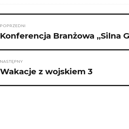
Nawigacja
POPRZEDNI
wpisu
Konferencja Branżowa „Silna G
Poprzedni
wpis:
NASTĘPNY
Wakacje z wojskiem 3
Następny
wpis: