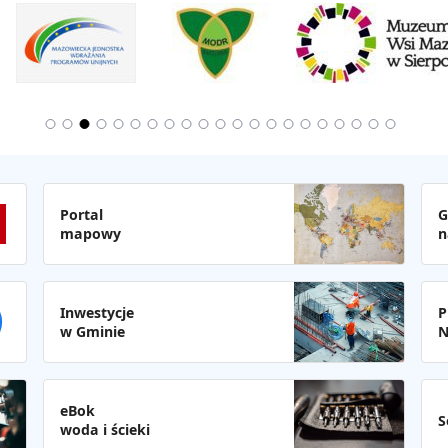
Portal
G
mapowy
n
Inwestycje
P
w Gminie
N
eBok
S
woda i ścieki