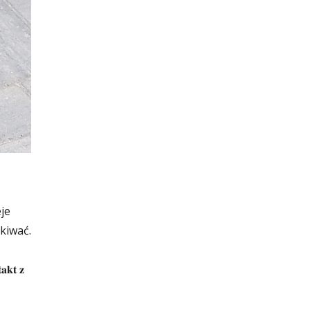
eje
kiwać.
𝐭 𝐳