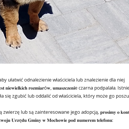
aby ułatwić odnalezienie właściciela lub znalezienie dla niej
𝐞𝐰𝐢𝐞𝐥𝐤𝐢𝐜𝐡 𝐫𝐨𝐳𝐦𝐢𝐚𝐫ó𝐰, 𝐮𝐦𝐚𝐬𝐳𝐜𝐳𝐞𝐧𝐢e czarna podpalała. Istni
a się zgubić lub oddalić od właściciela, który może go poszu
erzę lub są zainteresowane jego adopcją, 𝐩𝐫𝐨𝐬𝐢𝐦𝐲 𝐨 𝐤𝐨𝐧𝐭𝐚
𝐑𝐨𝐳𝐰𝐨𝐣𝐮 𝐔𝐫𝐳ę𝐝𝐮 𝐆𝐦𝐢𝐧𝐲 𝐰 𝐌𝐨𝐜𝐡𝐨𝐰𝐢𝐞 𝐩𝐨𝐝 𝐧𝐮𝐦𝐞𝐫𝐞𝐦 𝐭𝐞𝐥𝐞𝐟𝐨𝐧𝐮: