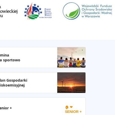
mina
a sportowo
lan Gospodarki
iskoemisyjnej
🏠 ❤
enior +
SENIOR +