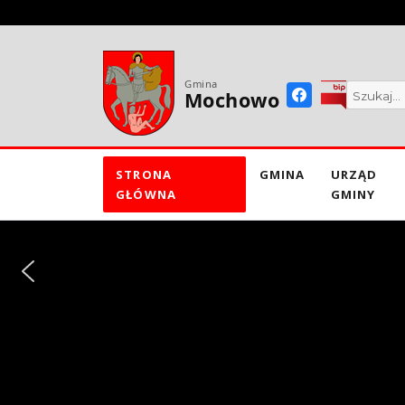
do
treści
Gmina
Mochowo
STRONA
GMINA
URZĄD
GŁÓWNA
GMINY