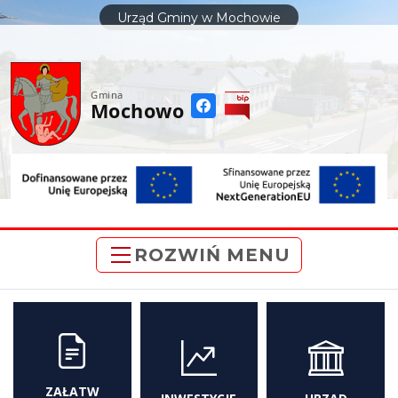
do
Urząd Gminy w Mochowie
treści
Gmina
Mochowo
ROZWIŃ MENU
ZAŁATW