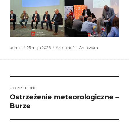
Autor
Data
Kategorie
admin
25 maja 2026
Aktualności
,
Archiwum
publikacji
Nawigacja
wpisu
POPRZEDNI
Ostrzeżenie meteorologiczne –
Poprzedni
wpis:
Burze