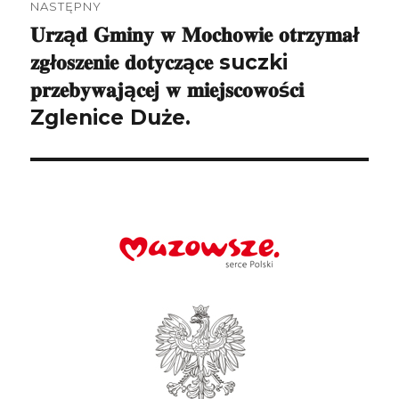
NASTĘPNY
𝐔𝐫𝐳ą𝐝 𝐆𝐦𝐢𝐧𝐲 𝐰 𝐌𝐨𝐜𝐡𝐨𝐰𝐢𝐞 𝐨𝐭𝐫𝐳𝐲𝐦𝐚ł
Następny
wpis:
𝐳𝐠ł𝐨𝐬𝐳𝐞𝐧𝐢𝐞 𝐝𝐨𝐭𝐲𝐜𝐳ą𝐜𝐞 suczki
𝐩𝐫𝐳𝐞𝐛𝐲𝐰𝐚𝐣ą𝐜𝐞j 𝐰 𝐦𝐢𝐞𝐣𝐬𝐜𝐨𝐰𝐨ś𝐜𝐢
Zglenice Duże.