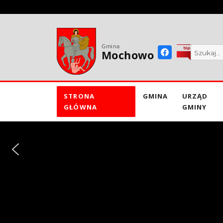
do
treści
Gmina
Mochowo
STRONA
GMINA
URZĄD
GŁÓWNA
GMINY