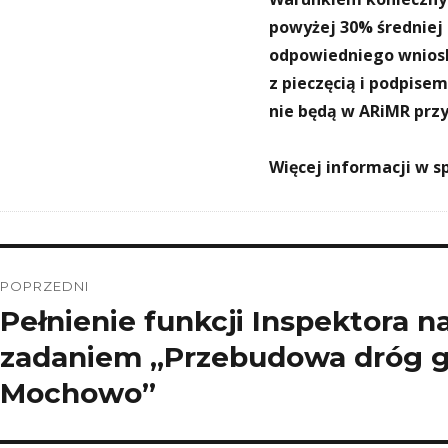
powyżej 30% średniej 
odpowiedniego wniosk
z pieczęcią i podpis
nie będą w ARiMR pr
Więcej informacji w s
Nawigacja
POPRZEDNI
wpisu
Pełnienie funkcji Inspektora 
Poprzedni
wpis:
zadaniem „Przebudowa dróg g
Mochowo”