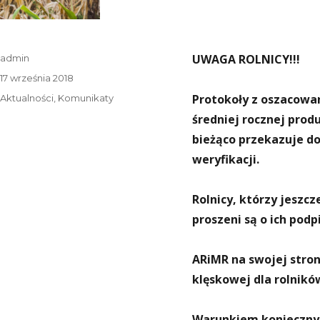
Autor
UWAGA ROLNICY!!!
admin
Data
17 września 2018
publikacji
Kategorie
Protokoły z oszacowa
Aktualności
,
Komunikaty
średniej rocznej prod
bieżąco przekazuje d
weryfikacji.
Rolnicy, którzy jeszc
proszeni są o ich pod
ARiMR na swojej stro
klęskowej dla rolnikó
Warunkiem koniecznym