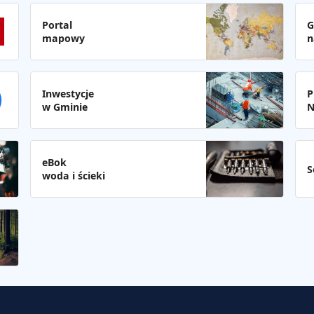
Portal
G
mapowy
n
Inwestycje
P
w Gminie
N
eBok
S
woda i ścieki