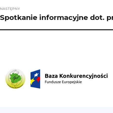
NASTĘPNY
Spotkanie informacyjne dot. p
Następny
wpis: