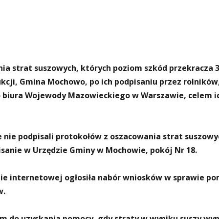
nia strat suszowych, których poziom szkód przekracza 
ukcji, Gmina Mochowo, po ich podpisaniu przez rolników
o biura Wojewody Mazowieckiego w Warszawie, celem i
ze nie podpisali protokołów z oszacowania strat suszowy
pisanie w Urzędzie Gminy w Mochowie, pokój Nr 18.
nie internetowej ogłosiła nabór wniosków w sprawie p
w.
 do uzyskania pomocy, gdy straty w wyniku suszy wy