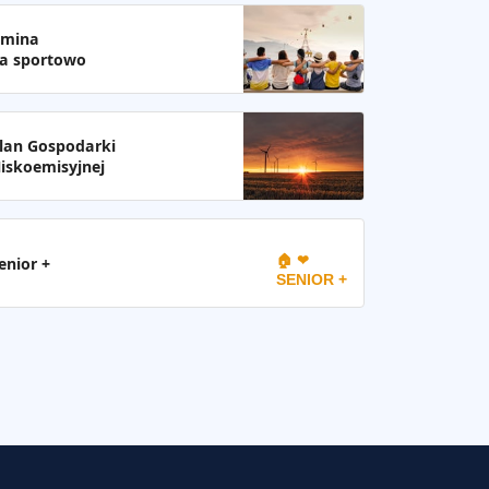
mina
a sportowo
lan Gospodarki
iskoemisyjnej
🏠 ❤
enior +
SENIOR +