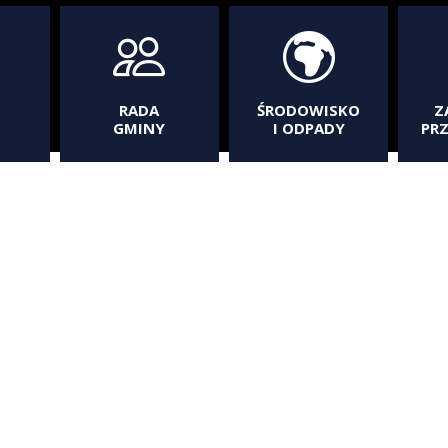
RADA
ŚRODOWISKO
Z
GMINY
I ODPADY
PR