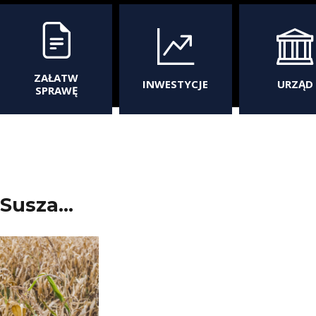
ZAŁATW
INWESTYCJE
URZĄD
SPRAWĘ
Susza…