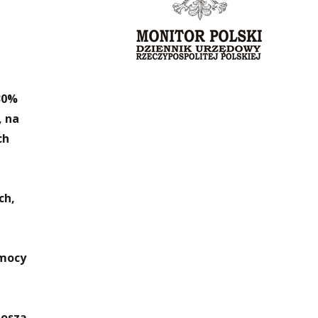
30%
, na
ch
ch,
omocy
noszą