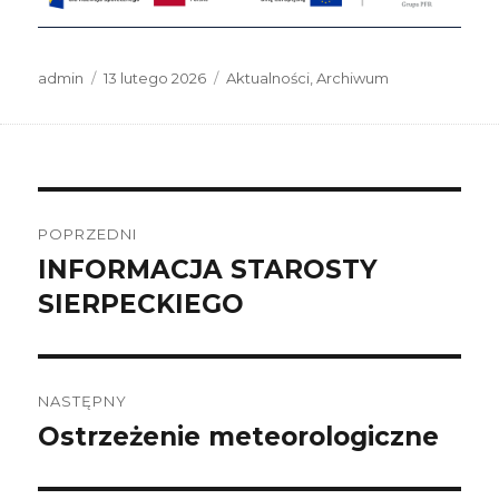
Autor
Data
Kategorie
admin
13 lutego 2026
Aktualności
,
Archiwum
publikacji
Nawigacja
wpisu
POPRZEDNI
INFORMACJA STAROSTY
Poprzedni
wpis:
SIERPECKIEGO
NASTĘPNY
Ostrzeżenie meteorologiczne
Następny
wpis: