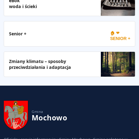
eBok
woda i ścieki
🏠 ❤
Senior +
SENIOR +
Zmiany klimatu – sposoby
przeciwdziałania i adaptacja
Gmina
Mochowo