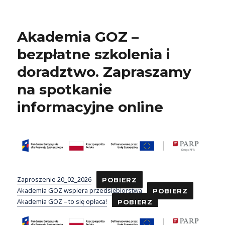
Akademia GOZ –
bezpłatne szkolenia i
doradztwo. Zapraszamy
na spotkanie
informacyjne online
Zaproszenie 20_02_2026
POBIERZ
Akademia GOZ wspiera przedsiębiorstwa
POBIERZ
Akademia GOZ – to się opłaca!
POBIERZ