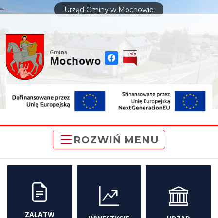
do
Urząd Gminy w Mochowie
treści
Gmina
Mochowo
ROZWIŃ MENU
ZAŁATW