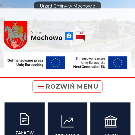
do
Urząd Gminy w Mochowie
treści
Gmina
Mochowo
ROZWIŃ MENU
ZAŁATW