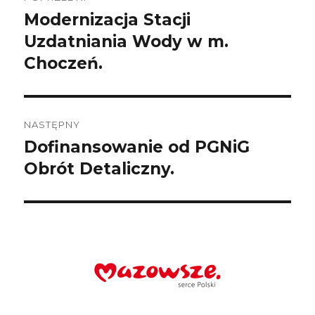
wpisu
Modernizacja Stacji
Poprzedni
wpis:
Uzdatniania Wody w m.
Choczeń.
NASTĘPNY
Dofinansowanie od PGNiG
Następny
wpis:
Obrót Detaliczny.