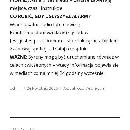
Przekazywane przez media – zawsze zawierają
miejsce, czas i instrukcje
CO ROBIĆ, GDY USŁYSZYSZ ALARM?
Włącz lokalne radio lub telewizję
Poinformuj domowników i sąsiadów
Jeśli jesteś poza domem – skontaktuj się z bliskimi
Zachowaj spokój – działaj rozsądnie
WAŻNE:
Syreny mogą być uruchamiane również w
celach ćwiczebnych – wtedy informacja pojawia się
w mediach co najmniej 24 godziny wcześniej.
Autor
Data
Kategorie
admin
24 kwietnia 2025
Aktualności
,
Archiwum
publikacji
Nawigacja
POPRZEDNI