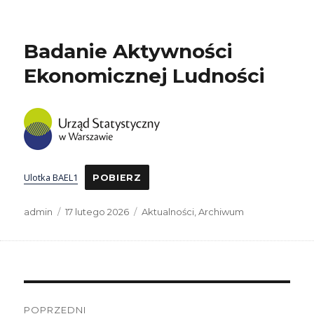
Badanie Aktywności
Ekonomicznej Ludności
Ulotka BAEL1
POBIERZ
Autor
Data
Kategorie
admin
17 lutego 2026
Aktualności
,
Archiwum
publikacji
Nawigacja
POPRZEDNI