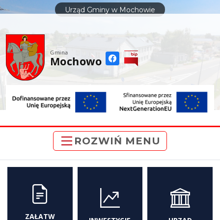
do
Urząd Gminy w Mochowie
treści
Gmina
Mochowo
ROZWIŃ MENU
ZAŁATW