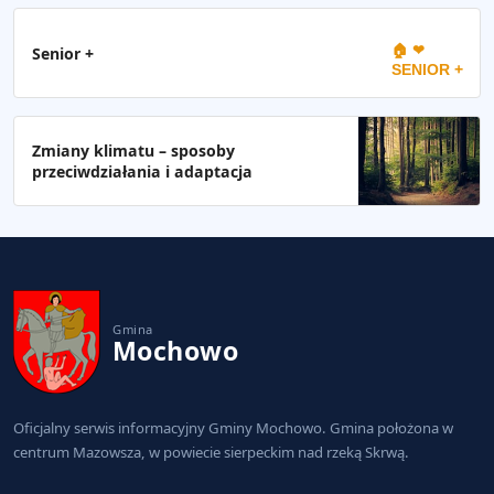
🏠 ❤
Senior +
SENIOR +
Zmiany klimatu – sposoby
przeciwdziałania i adaptacja
Gmina
Mochowo
Oficjalny serwis informacyjny Gminy Mochowo. Gmina położona w
centrum Mazowsza, w powiecie sierpeckim nad rzeką Skrwą.