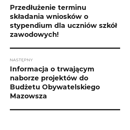
wpisu
Przedłużenie terminu
Poprzedni
wpis:
składania wniosków o
stypendium dla uczniów szkół
zawodowych!
NASTĘPNY
Informacja o trwającym
Następny
wpis:
naborze projektów do
Budżetu Obywatelskiego
Mazowsza