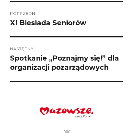
Nawigacja
wpisu
POPRZEDNI
XI Biesiada Seniorów
Poprzedni
wpis:
NASTĘPNY
Spotkanie „Poznajmy się!” dla
Następny
wpis:
organizacji pozarządowych