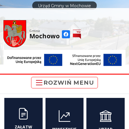
do
Urząd Gminy w Mochowie
treści
Gmina
Mochowo
ROZWIŃ MENU
ZAŁATW