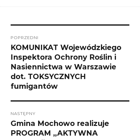
Nawigacja
wpisu
POPRZEDNI
KOMUNIKAT Wojewódzkiego
Poprzedni
wpis:
Inspektora Ochrony Roślin i
Nasiennictwa w Warszawie
dot. TOKSYCZNYCH
fumigantów
NASTĘPNY
Gmina Mochowo realizuje
Następny
wpis:
PROGRAM „AKTYWNA