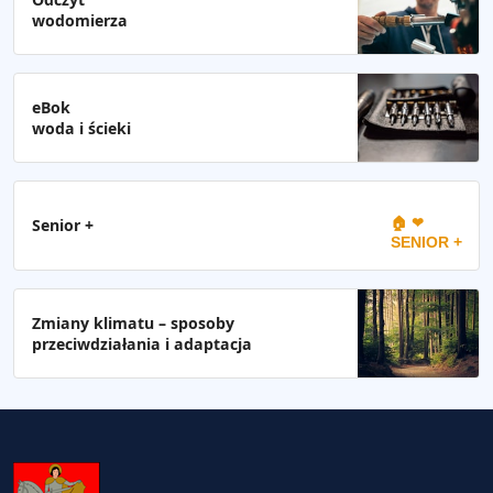
wodomierza
eBok
woda i ścieki
🏠 ❤
Senior +
SENIOR +
Zmiany klimatu – sposoby
przeciwdziałania i adaptacja