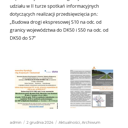
udziału w II turze spotkań informacyjnych
dotyczących realizacji przedsięwzięcia pn.:
„Budowa drogi ekspresowej S10 na odc. od
granicy województwa do DK50 i S50 na odc. od
DK50 do S7”
Autor
Data
Kategorie
admin
2 grudnia 2024
Aktualności
,
Archiwum
publikacji