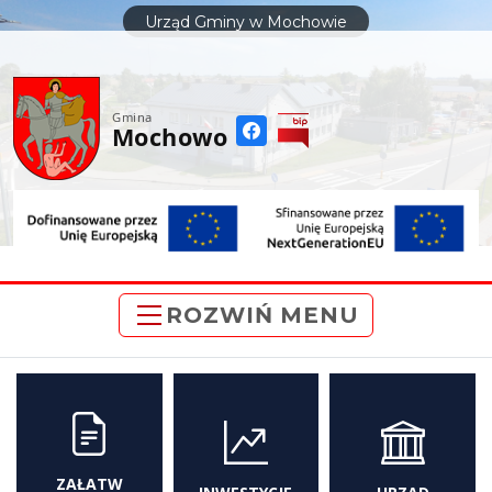
do
Urząd Gminy w Mochowie
treści
Gmina
Mochowo
ROZWIŃ MENU
ZAŁATW