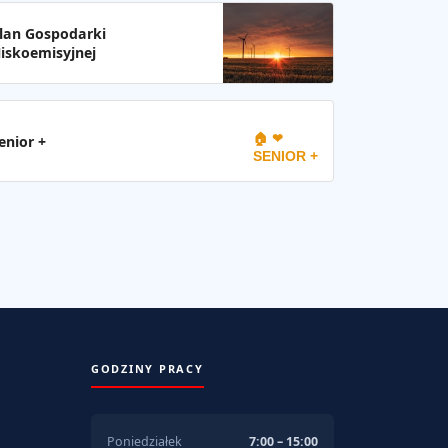
lan Gospodarki
iskoemisyjnej
🏠 ❤
enior +
SENIOR +
GODZINY PRACY
Poniedziałek
7:00 – 15:00