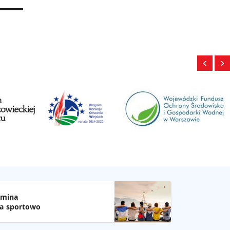
‹
›
mina
a sportowo