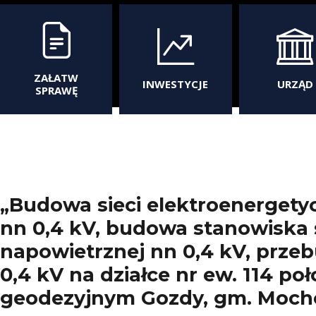
ZAŁATW
INWESTYCJE
URZĄD
SPRAWĘ
„Budowa sieci elektroenergetyc
nn 0,4 kV, budowa stanowiska 
napowietrznej nn 0,4 kV, przeb
0,4 kV na działce nr ew. 114 po
geodezyjnym Gozdy, gm. Moch