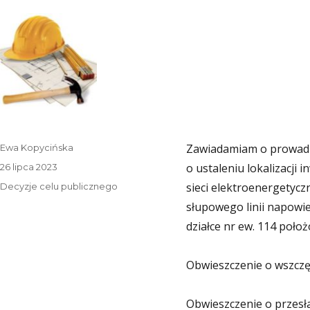
Autor
Zawiadamiam o prowadz
Ewa Kopycińska
Data
o ustaleniu lokalizacji 
26 lipca 2023
publikacji
Kategorie
sieci elektroenergetycz
Decyzje celu publicznego
słupowego linii napowie
działce nr ew. 114 poł
Obwieszczenie o wszcz
Obwieszczenie o przesł