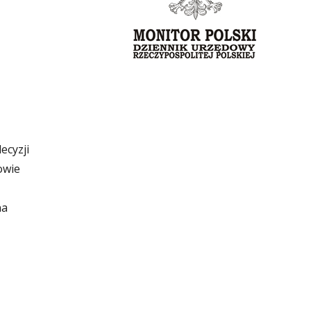
ecyzji
owie
na