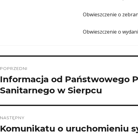
Obwieszczenie o zebran
Obwieszczenie o wydani
Nawigacja
POPRZEDNI
wpisu
Informacja od Państwowego P
Poprzedni
wpis:
Sanitarnego w Sierpcu
NASTĘPNY
Komunikatu o uruchomieniu s
Następny
wpis: