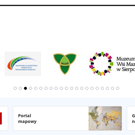
Portal
G
mapowy
n