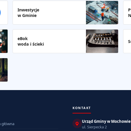
Inwestycje
P
w Gminie
N
eBok
S
woda i ścieki
KONTAKT
Urząd Gminy w Mochowie
a główna
ul. Sierpecka 2