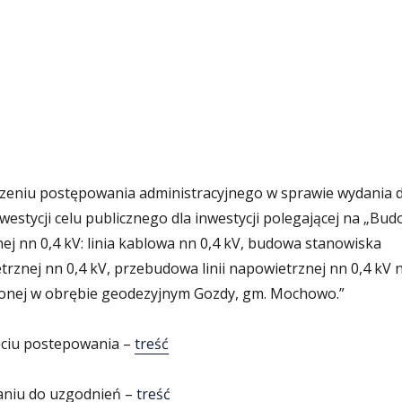
eniu postępowania administracyjnego w sprawie wydania d
inwestycji celu publicznego dla inwestycji polegającej na „Bud
nej nn 0,4 kV: linia kablowa nn 0,4 kV, budowa stanowiska
trznej nn 0,4 kV, przebudowa linii napowietrznej nn 0,4 kV 
ożonej w obrębie geodezyjnym Gozdy, gm. Mochowo.”
ęciu postepowania –
treść
aniu do uzgodnień –
treść