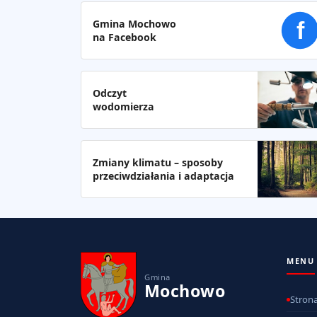
Gmina Mochowo
f
na Facebook
Odczyt
wodomierza
Zmiany klimatu – sposoby
przeciwdziałania i adaptacja
MENU
Gmina
Mochowo
Stron