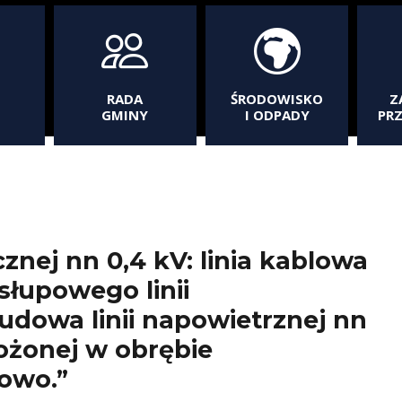
RADA
ŚRODOWISKO
Z
GMINY
I ODPADY
PR
znej nn 0,4 kV: linia kablowa
słupowego linii
udowa linii napowietrznej nn
łożonej w obrębie
owo.”