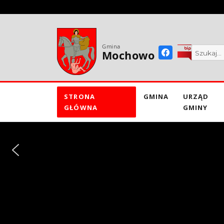
do
treści
Gmina
Mochowo
STRONA
GMINA
URZĄD
GŁÓWNA
GMINY