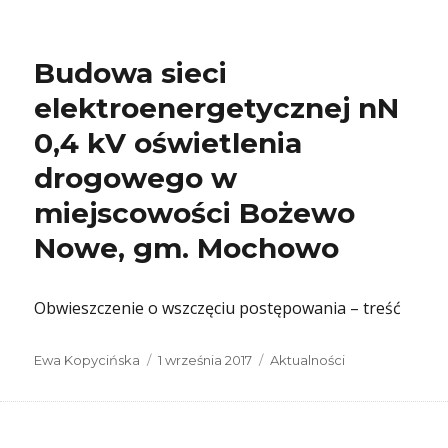
Budowa sieci
elektroenergetycznej nN
0,4 kV oświetlenia
drogowego w
miejscowości Bożewo
Nowe, gm. Mochowo
Obwieszczenie o wszczęciu postępowania – treść
Autor
Data
Kategorie
Ewa Kopycińska
1 września 2017
Aktualności
publikacji