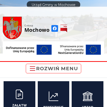
do
Urząd Gminy w Mochowie
treści
Gmina
Mochowo
ROZWIŃ MENU
ZAŁATW