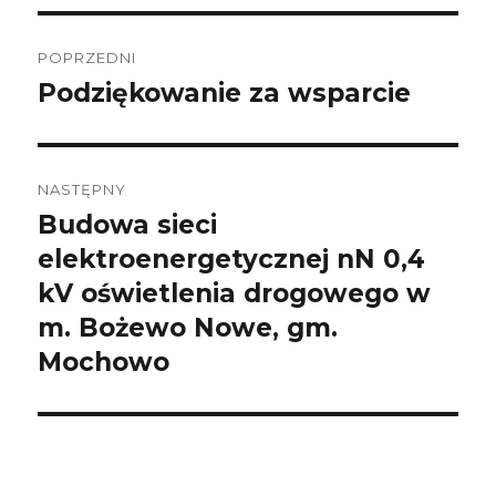
Nawigacja
wpisu
POPRZEDNI
Podziękowanie za wsparcie
Poprzedni
wpis:
NASTĘPNY
Budowa sieci
Następny
wpis:
elektroenergetycznej nN 0,4
kV oświetlenia drogowego w
m. Bożewo Nowe, gm.
Mochowo