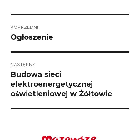
Nawigacja
wpisu
POPRZEDNI
Ogłoszenie
Poprzedni
wpis:
NASTĘPNY
Budowa sieci
Następny
wpis:
elektroenergetycznej
oświetleniowej w Żółtowie