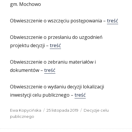
gm. Mochowo
Obwieszczenie o wszczęciu postępowania –
treść
Obwieszczenie o przesłaniu do uzgodnień
projektu decyzji –
treść
Obwieszczenie o zebraniu materiałów i
dokumentów –
treść
Obwieszczenie o wydaniu decyzji lokalizacji
inwestycji celu publicznego –
treść
Autor
Data
Kategorie
Ewa Kopycińska
25 listopada 2019
Decyzje celu
publikacji
publicznego