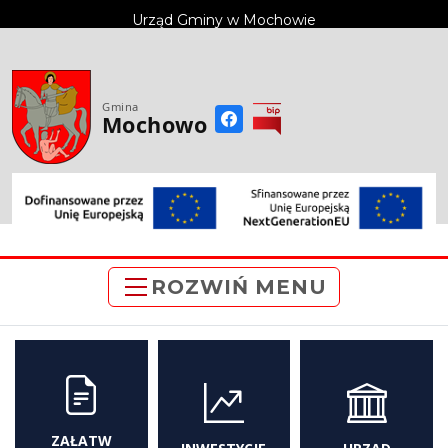
do
Urząd Gminy w Mochowie
treści
Gmina
Mochowo
ROZWIŃ MENU
ZAŁATW