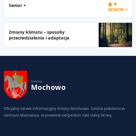
🏠 ❤
Senior +
SENIOR +
Zmiany klimatu – sposoby
przeciwdziałania i adaptacja
Gmina
Mochowo
Oficjalny serwis informacyjny Gminy Mochowo. Gmina położona w
centrum Mazowsza, w powiecie sierpeckim nad rzeką Skrwą.