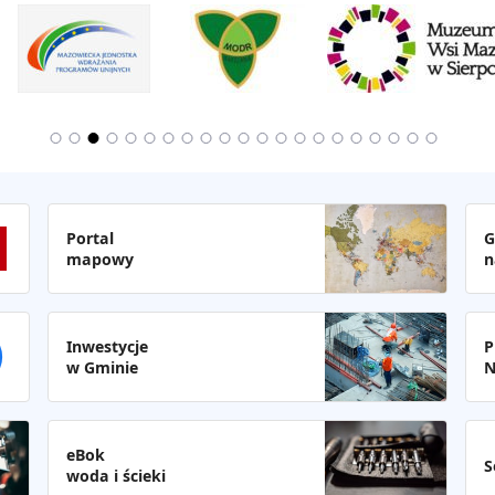
Portal
G
mapowy
n
Inwestycje
P
w Gminie
N
eBok
S
woda i ścieki