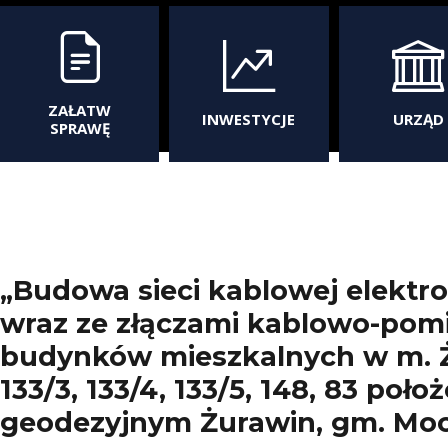
ZAŁATW
INWESTYCJE
URZĄD
SPRAWĘ
„Budowa sieci kablowej elektr
wraz ze złączami kablowo-pomi
budynków mieszkalnych w m. Ż
133/3, 133/4, 133/5, 148, 83 poł
geodezyjnym Żurawin, gm. M