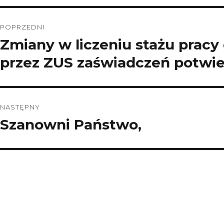
Nawigacja
POPRZEDNI
wpisu
Zmiany w liczeniu stażu pracy 
Poprzedni
wpis:
przez ZUS zaświadczeń potwier
NASTĘPNY
Szanowni Państwo,
Następny
wpis: