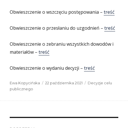
Obwieszczenie o wszczęciu postępowania –
treść
Obwieszczenie o przesłaniu do uzgodnień –
treść
Obwieszczenie o zebraniu wszystkich dowodów i
materiałów –
treść
Obwieszczenie o wydaniu decyzji –
treść
Autor
Data
Kategorie
Ewa Kopycińska
22 października 2021
Decyzje celu
publikacji
publicznego
Nawigacja