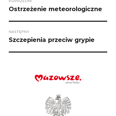
wpisu
POPRZEDNI
Ostrzeżenie meteorologiczne
Poprzedni
wpis:
NASTĘPNY
Szczepienia przeciw grypie
Następny
wpis: