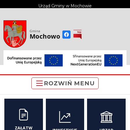
do
Urząd Gminy w Mochowie
treści
Gmina
Mochowo
ROZWIŃ MENU
ZAŁATW