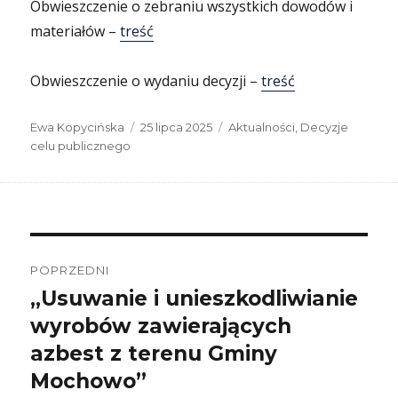
Obwieszczenie o zebraniu wszystkich dowodów i
materiałów –
treść
Obwieszczenie o wydaniu decyzji –
treść
Autor
Data
Kategorie
Ewa Kopycińska
25 lipca 2025
Aktualności
,
Decyzje
publikacji
celu publicznego
Nawigacja
wpisu
POPRZEDNI
„Usuwanie i unieszkodliwianie
Poprzedni
wpis:
wyrobów zawierających
azbest z terenu Gminy
Mochowo”