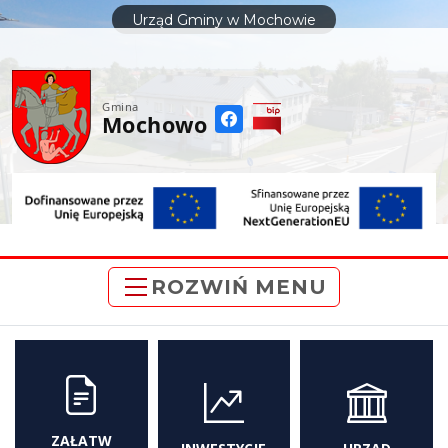
do
Urząd Gminy w Mochowie
treści
Gmina
Mochowo
ROZWIŃ MENU
ZAŁATW