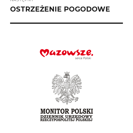
OSTRZEŻENIE POGODOWE
Następny
wpis: