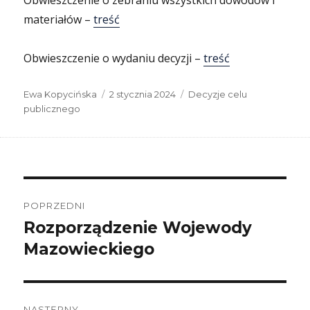
Obwieszczenie o zebraniu wszystkich dowodów i
materiałów –
treść
Obwieszczenie o wydaniu decyzji –
treść
Autor
Data
Kategorie
Ewa Kopycińska
2 stycznia 2024
Decyzje celu
publikacji
publicznego
Nawigacja
wpisu
POPRZEDNI
Rozporządzenie Wojewody
Poprzedni
wpis:
Mazowieckiego
NASTĘPNY