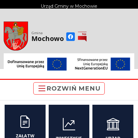
do
Urząd Gminy w Mochowie
treści
Gmina
Mochowo
ROZWIŃ MENU
ZAŁATW