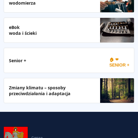
wodomierza
eBok
woda i ścieki
🏠 ❤
Senior +
SENIOR +
Zmiany klimatu – sposoby
przeciwdziałania i adaptacja
Gmina