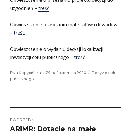
Obwieszczenie o przesłaniu projektu decyzji do
uzgodnień –
treść
Obwieszczenie o zebraniu materiałów i dowodów
–
treść
Obwieszczenie o wydaniu decyzji lokalizacji
inwestycji celu publicznego –
treść
Autor
Data
Kategorie
Ewa Kopycińska
29 października 2020
Decyzje celu
publikacji
publicznego
Nawigacja
wpisu
POPRZEDNI
ARiMR: Dotacje na małe
Poprzedni