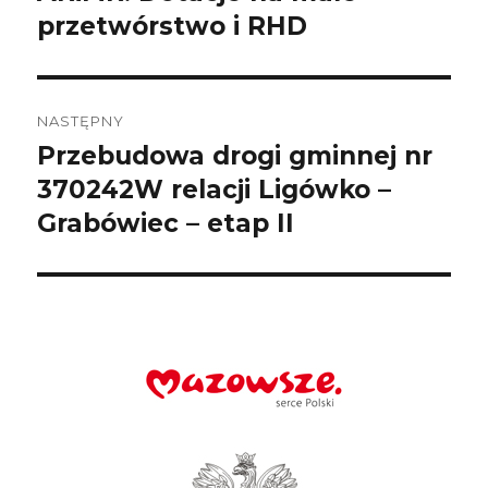
wpis:
przetwórstwo i RHD
NASTĘPNY
Przebudowa drogi gminnej nr
Następny
wpis:
370242W relacji Ligówko –
Grabówiec – etap II