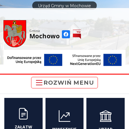
do
Urząd Gminy w Mochowie
treści
Gmina
Mochowo
ROZWIŃ MENU
ZAŁATW