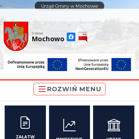
do
Urząd Gminy w Mochowie
treści
Gmina
Mochowo
ROZWIŃ MENU
ZAŁATW