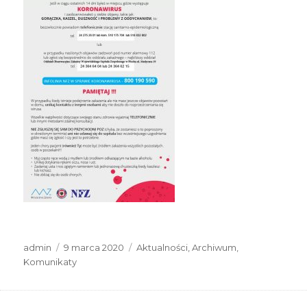
Autor
Data
Kategorie
admin
9 marca 2020
Aktualności
,
Archiwum
,
publikacji
Komunikaty