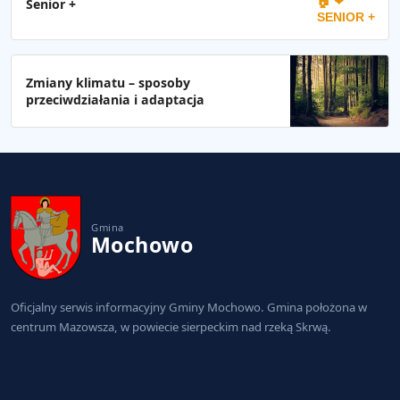
🏠 ❤
Senior +
SENIOR +
Zmiany klimatu – sposoby
przeciwdziałania i adaptacja
Gmina
Mochowo
Oficjalny serwis informacyjny Gminy Mochowo. Gmina położona w
centrum Mazowsza, w powiecie sierpeckim nad rzeką Skrwą.