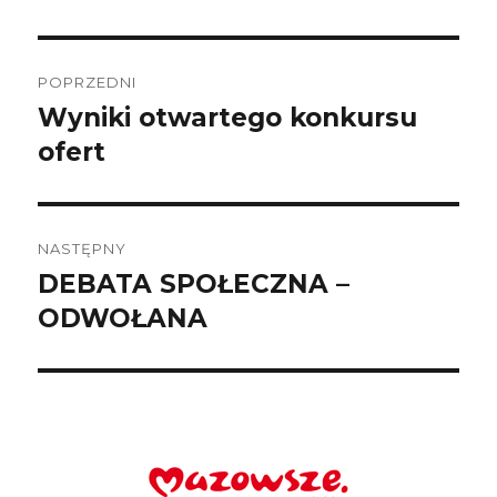
Nawigacja
wpisu
POPRZEDNI
Wyniki otwartego konkursu
Poprzedni
wpis:
ofert
NASTĘPNY
DEBATA SPOŁECZNA –
Następny
wpis:
ODWOŁANA