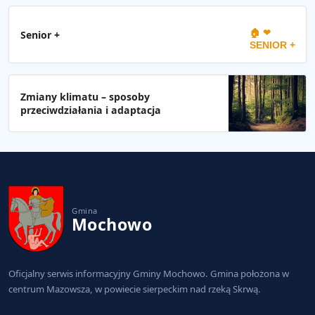
🏠 ❤
Senior +
SENIOR +
Zmiany klimatu – sposoby
przeciwdziałania i adaptacja
Gmina
Mochowo
Oficjalny serwis informacyjny Gminy Mochowo. Gmina położona w
centrum Mazowsza, w powiecie sierpeckim nad rzeką Skrwą.