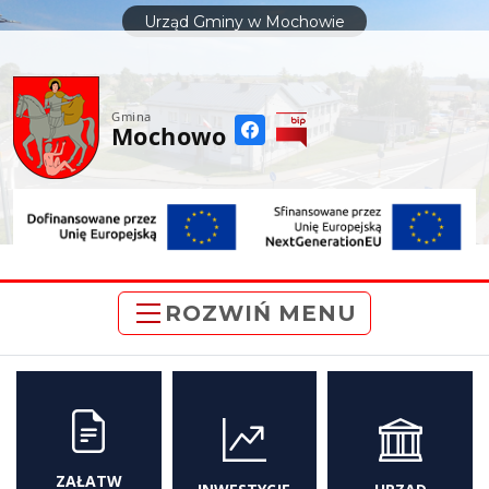
do
Urząd Gminy w Mochowie
treści
Gmina
Mochowo
ROZWIŃ MENU
ZAŁATW