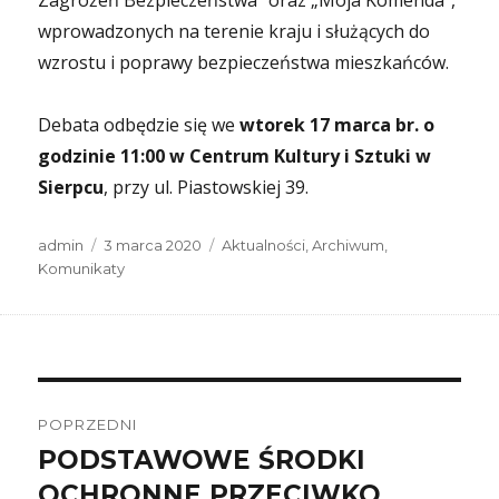
Zagrożeń Bezpieczeństwa” oraz „Moja Komenda”,
wprowadzonych na terenie kraju i służących do
wzrostu i poprawy bezpieczeństwa mieszkańców.
Debata odbędzie się we
wtorek 17 marca br. o
godzinie 11:00 w Centrum Kultury i Sztuki w
Sierpcu
, przy ul. Piastowskiej 39.
Autor
Data
Kategorie
admin
3 marca 2020
Aktualności
,
Archiwum
,
publikacji
Komunikaty
Nawigacja
wpisu
POPRZEDNI
PODSTAWOWE ŚRODKI
Poprzedni
wpis:
OCHRONNE PRZECIWKO