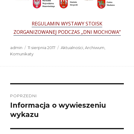
REGULAMIN WYSTAWY STOISK
ZORGANIZOWANEJ PODCZAS „DNI MOCHOWA”
Autor
Data
Kategorie
admin
11 sierpnia 2017
Aktualności
,
Archiwum
,
publikacji
Komunikaty
Nawigacja
wpisu
POPRZEDNI
Informacja o wywieszeniu
Poprzedni
wpis:
wykazu