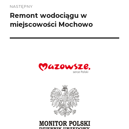
NASTĘPNY
Remont wodociągu w
Następny
wpis:
miejscowości Mochowo