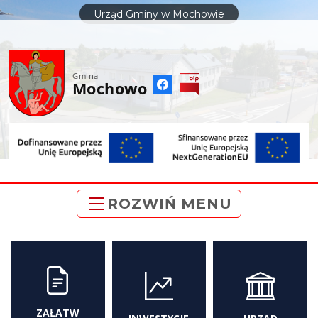
do
Urząd Gminy w Mochowie
treści
Gmina
Mochowo
ROZWIŃ MENU
ZAŁATW