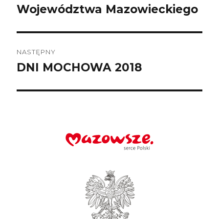
wpis:
Województwa Mazowieckiego
NASTĘPNY
DNI MOCHOWA 2018
Następny
wpis: