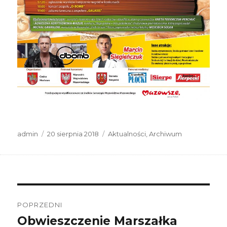
Autor
Data
Kategorie
admin
20 sierpnia 2018
Aktualności
,
Archiwum
publikacji
Nawigacja
wpisu
POPRZEDNI
Obwieszczenie Marszałka
Poprzedni