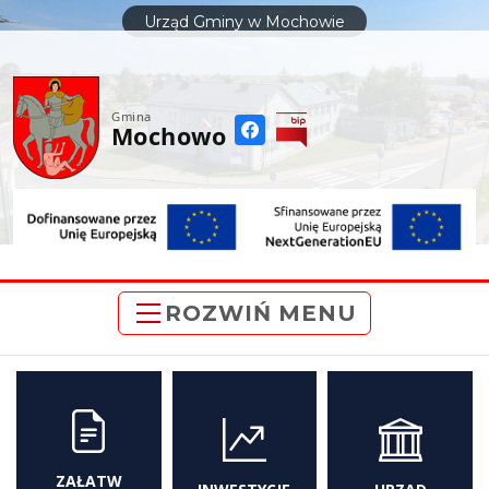
do
Urząd Gminy w Mochowie
treści
Gmina
Mochowo
ROZWIŃ MENU
ZAŁATW