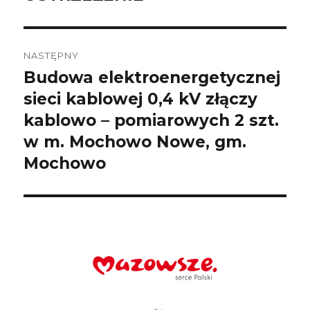
wpis:
NASTĘPNY
Budowa elektroenergetycznej
Następny
wpis:
sieci kablowej 0,4 kV złączy
kablowo – pomiarowych 2 szt.
w m. Mochowo Nowe, gm.
Mochowo