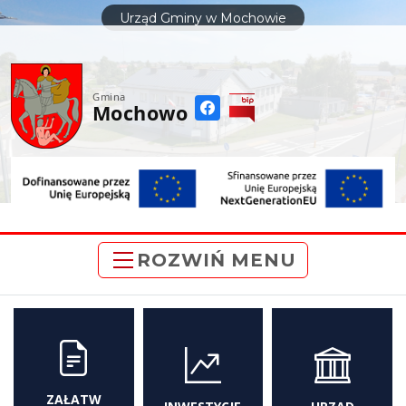
do
Urząd Gminy w Mochowie
treści
Gmina
Mochowo
ROZWIŃ MENU
ZAŁATW