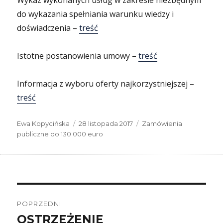
Wykaz wykonanych usług w zakresie niezbędnym
do wykazania spełniania warunku wiedzy i
doświadczenia –
treść
Istotne postanowienia umowy –
treść
Informacja z wyboru oferty najkorzystniejszej –
treść
Autor
Data
Kategorie
Ewa Kopycińska
28 listopada 2017
Zamówienia
publikacji
publiczne do 130 000 euro
Nawigacja
wpisu
POPRZEDNI
OSTRZEŻENIE
Poprzedni