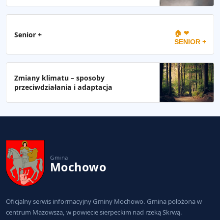
🏠 ❤
Senior +
SENIOR +
Zmiany klimatu – sposoby
przeciwdziałania i adaptacja
Gmina
Mochowo
Oficjalny serwis informacyjny Gminy Mochowo. Gmina położona w
centrum Mazowsza, w powiecie sierpeckim nad rzeką Skrwą.