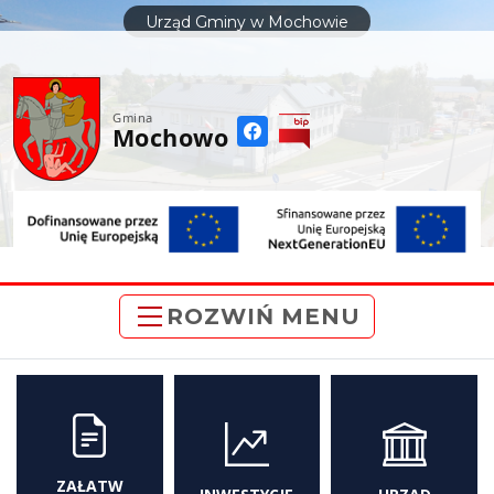
do
Urząd Gminy w Mochowie
treści
Gmina
Mochowo
ROZWIŃ MENU
ZAŁATW