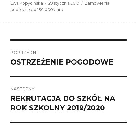
Autor
Data
Kategorie
Ewa Kopycińska
29 stycznia 2019
Zamówienia
publikacji
publiczne do 130 000 euro
Nawigacja
wpisu
POPRZEDNI
OSTRZEŻENIE POGODOWE
Poprzedni
wpis:
NASTĘPNY
REKRUTACJA DO SZKÓŁ NA
Następny
wpis:
ROK SZKOLNY 2019/2020