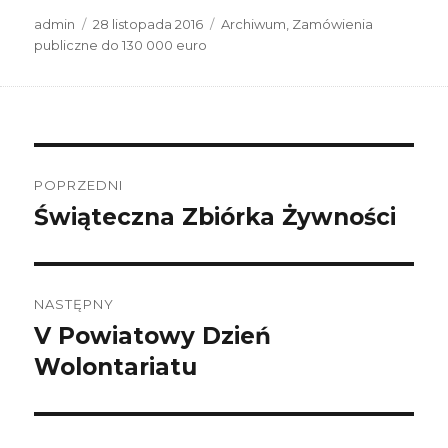
Autor
Data
Kategorie
admin
28 listopada 2016
Archiwum
,
Zamówienia
publikacji
publiczne do 130 000 euro
Nawigacja
wpisu
POPRZEDNI
Świąteczna Zbiórka Żywności
Poprzedni
wpis:
NASTĘPNY
V Powiatowy Dzień
Następny
wpis:
Wolontariatu