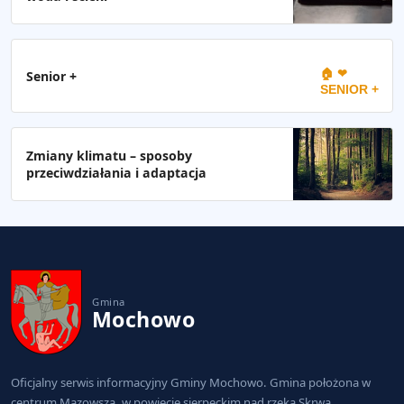
🏠 ❤
Senior +
SENIOR +
Zmiany klimatu – sposoby
przeciwdziałania i adaptacja
Gmina
Mochowo
Oficjalny serwis informacyjny Gminy Mochowo. Gmina położona w
centrum Mazowsza, w powiecie sierpeckim nad rzeką Skrwą.