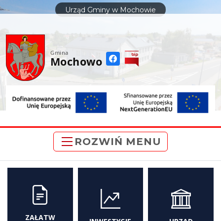
do
Urząd Gminy w Mochowie
treści
Gmina
Mochowo
ROZWIŃ MENU
ZAŁATW