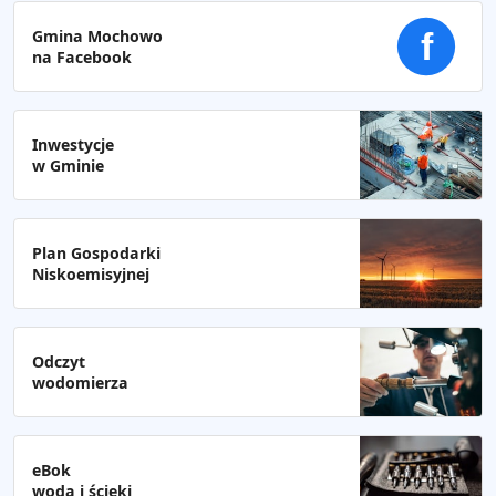
Gmina Mochowo
f
na Facebook
Inwestycje
w Gminie
Plan Gospodarki
Niskoemisyjnej
Odczyt
wodomierza
eBok
woda i ścieki