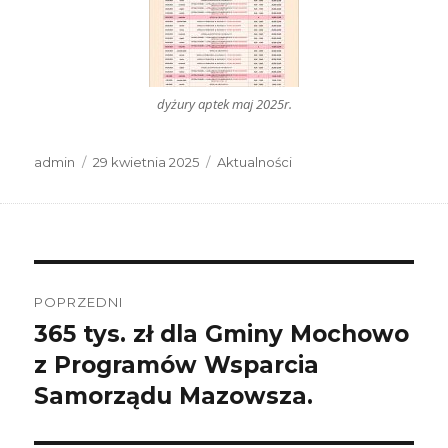
dyżury aptek maj 2025r.
Autor
Data
Kategorie
admin
29 kwietnia 2025
Aktualności
publikacji
Nawigacja
wpisu
POPRZEDNI
365 tys. zł dla Gminy Mochowo
Poprzedni
wpis:
z Programów Wsparcia
Samorządu Mazowsza.