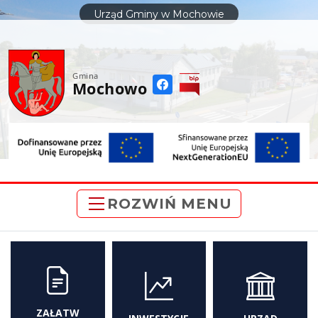
do
Urząd Gminy w Mochowie
treści
Gmina
Mochowo
ROZWIŃ MENU
ZAŁATW