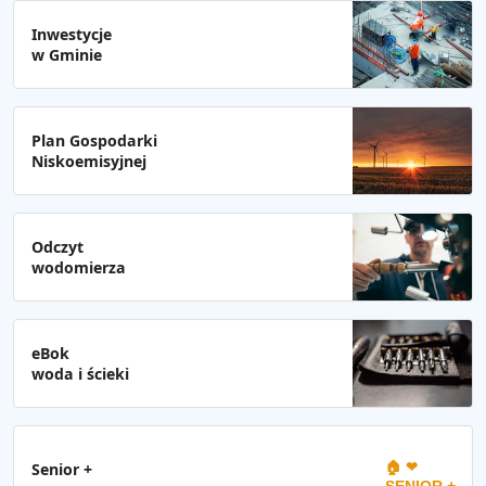
Inwestycje
w Gminie
Plan Gospodarki
Niskoemisyjnej
Odczyt
wodomierza
eBok
woda i ścieki
🏠 ❤
Senior +
SENIOR +