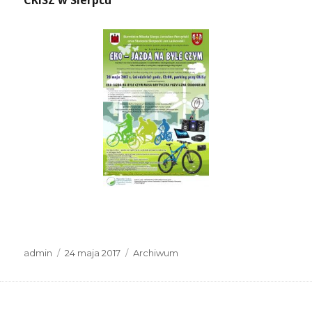
CKiSZ w Sierpcu
Autor
Data
Kategorie
admin
24 maja 2017
Archiwum
publikacji