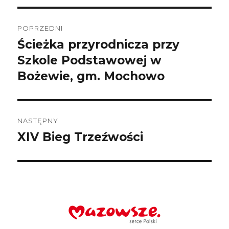
Nawigacja
wpisu
POPRZEDNI
Ścieżka przyrodnicza przy
Poprzedni
wpis:
Szkole Podstawowej w
Bożewie, gm. Mochowo
NASTĘPNY
XIV Bieg Trzeźwości
Następny
wpis: