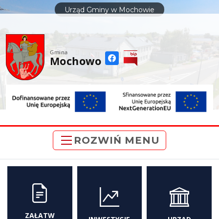
do
Urząd Gminy w Mochowie
treści
Gmina
Mochowo
ROZWIŃ MENU
ZAŁATW