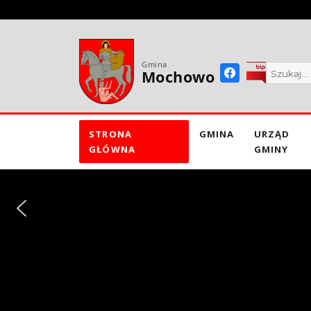
do
treści
Gmina
Mochowo
STRONA
GMINA
URZĄD
GŁÓWNA
GMINY