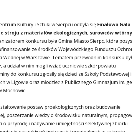
entrum Kultury i Sztuki w Sierpcu odbyła się
Finałowa Gala
e stroju z materiałów ekologicznych, surowców wtórn
nizatorem konkursu była Gmina Miasto Sierpc, która pozys
 dofinansowanie ze środków Wojewódzkiego Funduszu Ochro
ki Wodnej w Warszawie. Tematem przewodnim konkursu był
y, a udział w nim mogli wziąć uczniowie szkół powiatu
miny do konkursu zgłosiły się dzieci ze Szkoły Podstawowej i
h w Ligowie oraz młodzież z Publicznego Gimnazjum im. ge
w Mochowie.
ształtowanie postaw proekologicznych oraz budowanie
ej, poszerzanie wiedzy o środowisku naturalnym, propago
ci o przyrodę i nabywanie umiejętności selektywnej zbiórki
zepianie poszukiwań twórczych i oryginalnych w zakresie