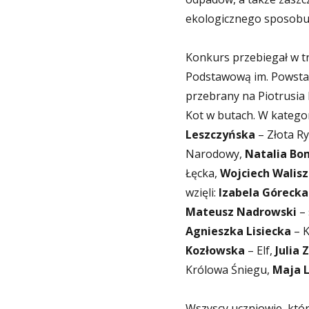
ekologicznego sposobu 
Konkurs przebiegał w tr
Podstawową im. Powsta
przebrany na Piotrusia
Kot w butach. W kategori
Leszczyńska
– Złota R
Narodowy,
Natalia Bo
Łęcka,
Wojciech Walis
wzięli:
Izabela Górecka
Mateusz Nadrowski
– 
Agnieszka Lisiecka
– K
Kozłowska
– Elf,
Julia 
Królowa Śniegu,
Maja 
Wszyscy uczniowie, któr