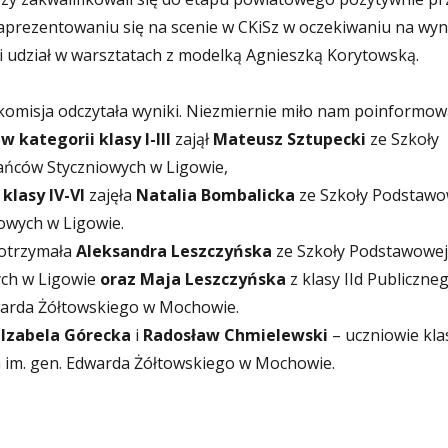
zaprezentowaniu się na scenie w CKiSz w oczekiwaniu na wyn
i udział w warsztatach z modelką Agnieszką Korytowską.
komisja odczytała wyniki. Niezmiernie miło nam poinformowa
e
w kategorii klasy I-III
zajął
Mateusz Sztupecki
ze Szkoły
ńców Styczniowych w Ligowie,
klasy IV-VI
zajęła
Natalia Bombalicka
ze Szkoły Podstawo
owych w Ligowie.
otrzymała
Aleksandra Leszczyńska
ze Szkoły Podstawowej
ch w Ligowie
oraz
Maja Leszczyńska
z klasy IId Publiczne
warda Żółtowskiego w Mochowie.
:
Izabela Górecka
i
Radosław Chmielewski
– uczniowie klas
 im. gen. Edwarda Żółtowskiego w Mochowie.