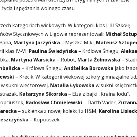
życia i spędzania wolnego czasu.
zech kategoriach wiekowych. W kategorii klas I-III Szkołę
ńców Styczniowych w Ligowie reprezentowali:
Michał Sztup
 Pana,
Martyna Jarzyńska
– Myszka Miki,
Mateusz Sztupe
i klas IV-VI:
Paulina Świeżyńska
– Królowa Śniegu,
Aleks
ybka,
Martyna Warsicka
– Robot,
Marta Żołnowska
– Stad
mbalicka
– Królowa Śniegu,
Andżelika Borowska
jako Izab
zewski
– Krecik. W kategorii wiekowej szkoły gimnazjalne udz
w sukni wieczorowej,
Natalia Łykowska
w sukni księżniczk
strażak,
Katarzyna Sikorska
– Elza z bajki „Kraina lodu”,
opciuszek,
Radosław Chmielewski
– Darth Vader,
Zuzann
Zarecka
– sukienka z nowej kolekcji z H&M,
Karolina Lisiec
Leszczyńska
– Kopciuszek.
zy zakwalifikowali się do etapu powiatowego pozytywnie prz