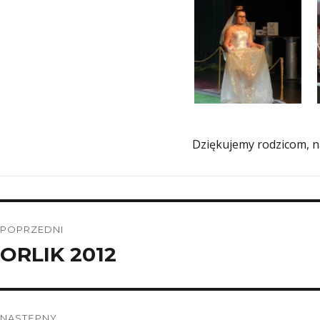
Dziękujemy rodzicom, n
Nawigacja
POPRZEDNI
wpisu
ORLIK 2012
Poprzedni
wpis:
NASTĘPNY