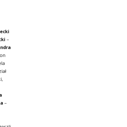
ecki
cki
–
andra
ion
ela
iał
i,
a
ka
–
eszli