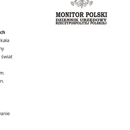
ych
kała
ny
 świat
m.
n.
wanie