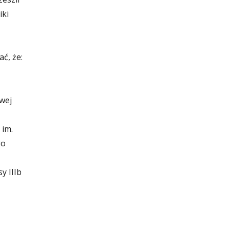
iki
ć, że:
wej
 im.
go
y IIIb