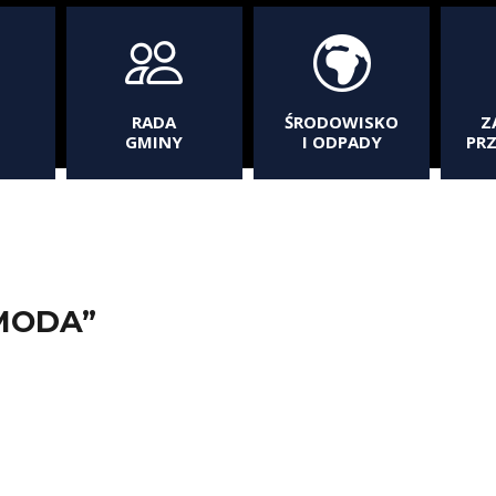
RADA
ŚRODOWISKO
Z
GMINY
I ODPADY
PR
-MODA”