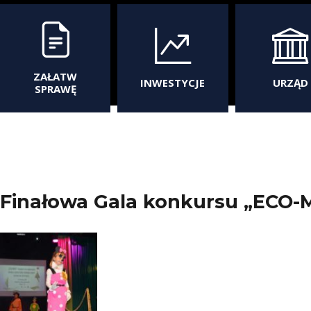
ZAŁATW
INWESTYCJE
URZĄD
SPRAWĘ
Finałowa Gala konkursu „ECO