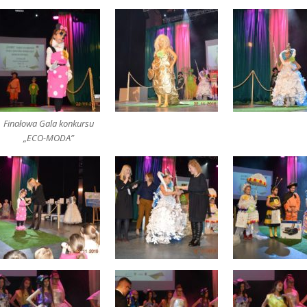
Finałowa Gala konkursu
„ECO-MODA”