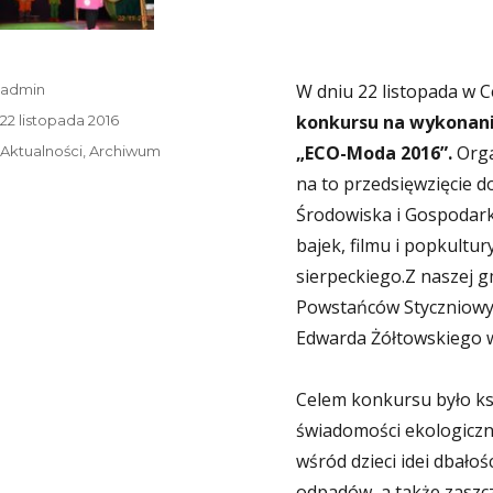
Autor
W dniu 22 listopada w C
admin
Data
konkursu na wykonani
22 listopada 2016
publikacji
Kategorie
„ECO-Moda 2016”.
Orga
Aktualności
,
Archiwum
na to przedsięwzięcie
Środowiska i Gospodar
bajek, filmu i popkultur
sierpeckiego.
Z naszej g
Powstańców Styczniowyc
Edwarda Żółtowskiego 
Celem konkursu było k
świadomości ekologiczn
wśród dzieci idei dbałoś
odpadów, a także zaszc