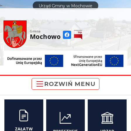
do
Urząd Gminy w Mochowie
treści
Gmina
Mochowo
ROZWIŃ MENU
ZAŁATW