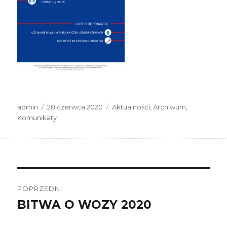
Autor
Data
Kategorie
admin
28 czerwca 2020
Aktualności
,
Archiwum
,
publikacji
Komunikaty
Nawigacja
wpisu
POPRZEDNI
BITWA O WOZY 2020
Poprzedni
wpis: