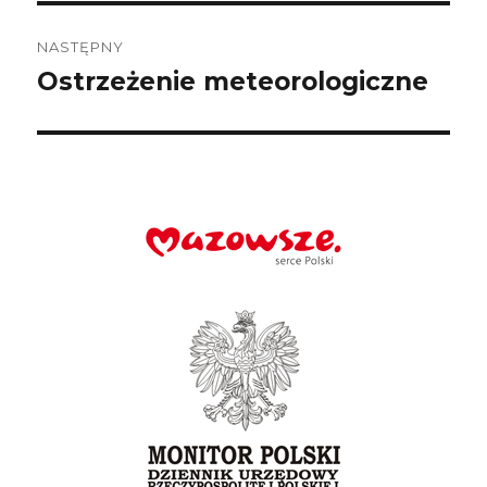
NASTĘPNY
Ostrzeżenie meteorologiczne
Następny
wpis: