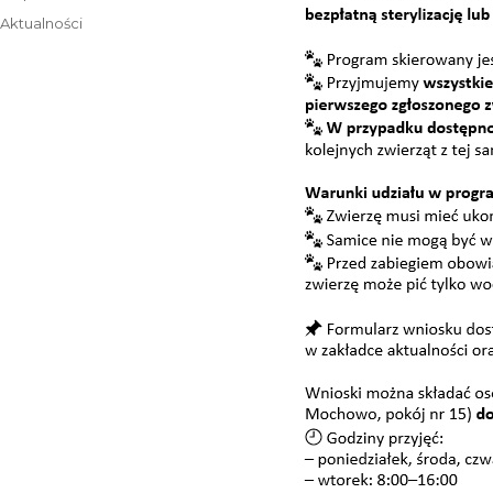
publikacji
Kategorie
Aktualności