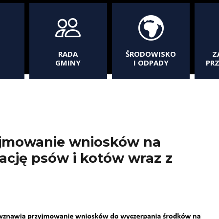
RADA
ŚRODOWISKO
Z
GMINY
I ODPADY
PR
jmowanie wniosków na
rację psów i kotów wraz z