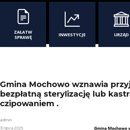
ZAŁATW
INWESTYCJE
URZĄD
SPRAWĘ
Gmina Mochowo wznawia przy
bezpłatną sterylizację lub kast
czipowaniem .
Autor
admin
Data
31 lipca 2025