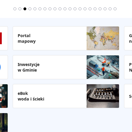
Portal
G
mapowy
n
Inwestycje
P
w Gminie
N
eBok
S
woda i ścieki