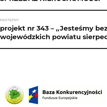
wpis:
NASTĘPNY
projekt nr 343 – „Jesteśmy be
Następny
wpis:
wojewódzkich powiatu sierpec