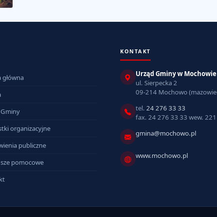
KONTAKT
Urząd Gminy w Mochowie
a główna
ul. Sierpecka 2
09-214 Mochowo (mazowiec
a
tel.
24 276 33 33
 Gminy
fax. 24 276 33 33 wew. 221
tki organizacyjne
gmina@mochowo.pl
ienia publiczne
www.mochowo.pl
sze pomocowe
kt