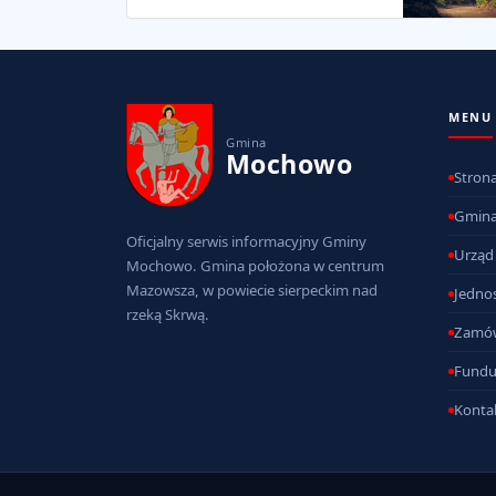
MENU
Gmina
Mochowo
Stron
Gmin
Oficjalny serwis informacyjny Gminy
Urząd
Mochowo. Gmina położona w centrum
Mazowsza, w powiecie sierpeckim nad
Jednos
rzeką Skrwą.
Zamów
Fundu
Konta