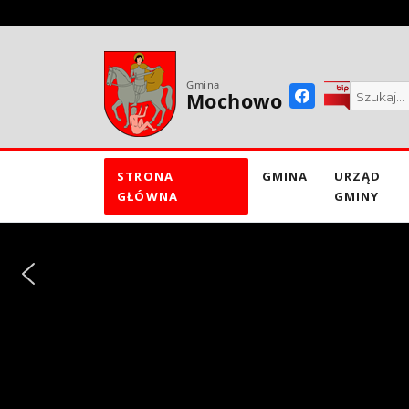
do
treści
Gmina
Mochowo
STRONA
GMINA
URZĄD
GŁÓWNA
GMINY