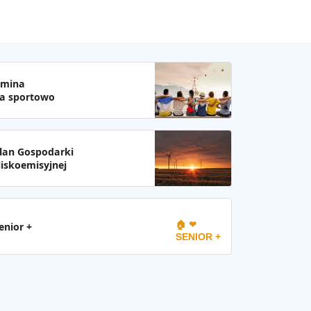
mina
a sportowo
lan Gospodarki
iskoemisyjnej
🏠 ❤
enior +
SENIOR +