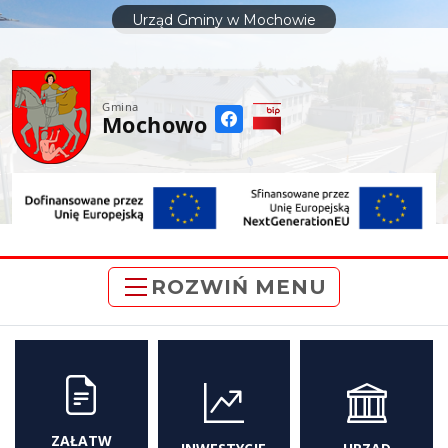
do
Urząd Gminy w Mochowie
treści
Gmina
Mochowo
ROZWIŃ MENU
ZAŁATW