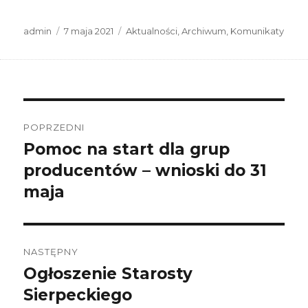
Autor
Data
Kategorie
admin
7 maja 2021
Aktualności
,
Archiwum
,
Komunikaty
publikacji
Nawigacja
wpisu
POPRZEDNI
Pomoc na start dla grup
Poprzedni
wpis:
producentów – wnioski do 31
maja
NASTĘPNY
Ogłoszenie Starosty
Następny
wpis:
Sierpeckiego