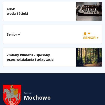
eBok
woda i ścieki
🏠 ❤
Senior +
SENIOR +
Zmiany klimatu – sposoby
przeciwdziałania i adaptacja
Gmina
Mochowo