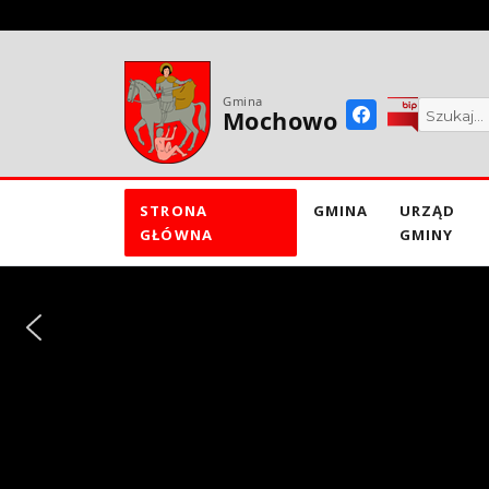
do
treści
Gmina
Mochowo
STRONA
GMINA
URZĄD
GŁÓWNA
GMINY