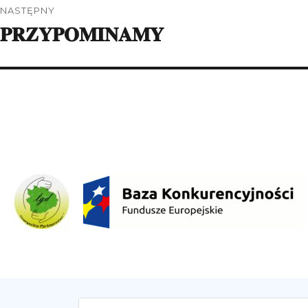
NASTĘPNY
𝐏𝐑𝐙𝐘𝐏𝐎𝐌𝐈𝐍𝐀𝐌𝐘
Następny
wpis: