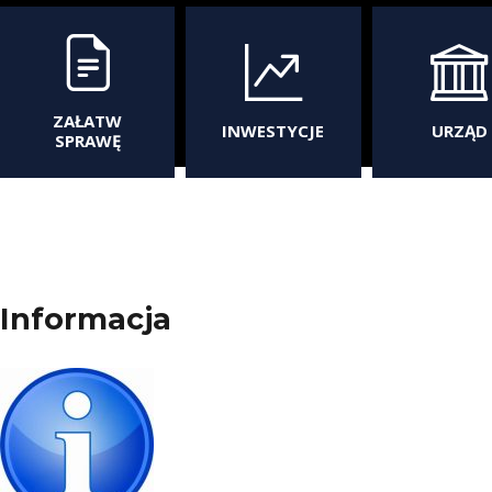
ZAŁATW
INWESTYCJE
URZĄD
SPRAWĘ
Informacja