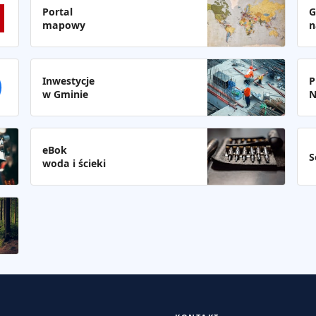
Portal
G
mapowy
n
Inwestycje
P
w Gminie
N
eBok
S
woda i ścieki