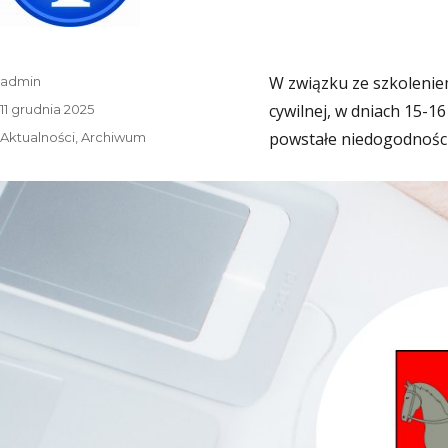
Autor
W związku ze szkoleni
admin
Data
cywilnej, w dniach 15-1
11 grudnia 2025
publikacji
Kategorie
powstałe niedogodnośc
Aktualności
,
Archiwum