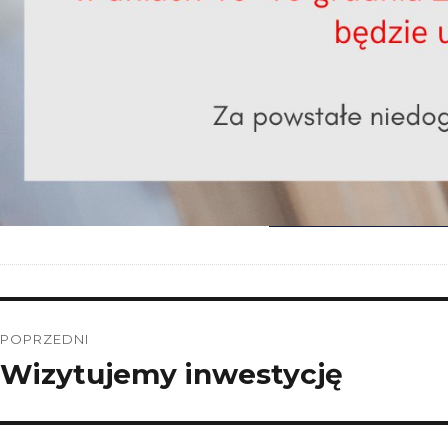
Nawigacja
POPRZEDNI
wpisu
Wizytujemy inwestycję
Poprzedni
wpis: