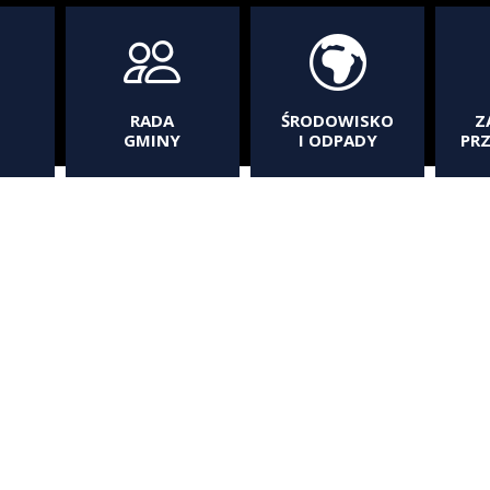
RADA
ŚRODOWISKO
Z
GMINY
I ODPADY
PR