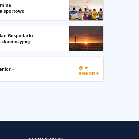
mina
a sportowo
lan Gospodarki
iskoemisyjnej
🏠 ❤
enior +
SENIOR +