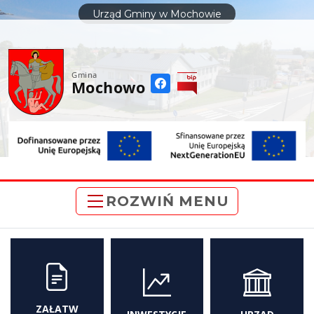
do
Urząd Gminy w Mochowie
treści
Gmina
Mochowo
ROZWIŃ MENU
ZAŁATW