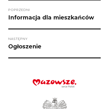
Nawigacja
wpisu
POPRZEDNI
Informacja dla mieszkańców
Poprzedni
wpis:
NASTĘPNY
Ogłoszenie
Następny
wpis: