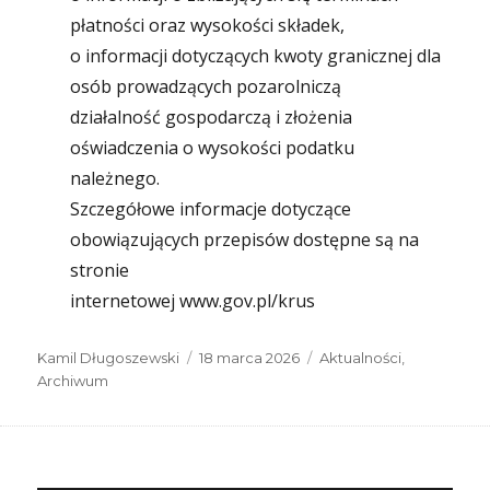
płatności oraz wysokości składek,
o informacji dotyczących kwoty granicznej dla
osób prowadzących pozarolniczą
działalność gospodarczą i złożenia
oświadczenia o wysokości podatku
należnego.
Szczegółowe informacje dotyczące
obowiązujących przepisów dostępne są na
stronie
internetowej www.gov.pl/krus
Autor
Data
Kategorie
Kamil Długoszewski
18 marca 2026
Aktualności
,
publikacji
Archiwum