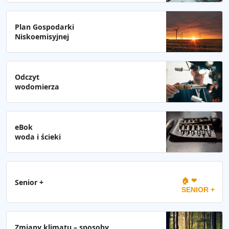
Plan Gospodarki
Niskoemisyjnej
Odczyt
wodomierza
eBok
woda i ścieki
🏠 ❤
Senior +
SENIOR +
Zmiany klimatu – sposoby