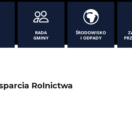
RADA
ŚRODOWISKO
Z
GMINY
I ODPADY
PR
parcia Rolnictwa