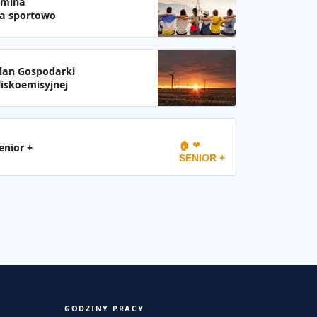
mina
a sportowo
lan Gospodarki
iskoemisyjnej
🏠 ❤
enior +
SENIOR +
GODZINY PRACY