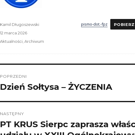
pismo-dot.-fpz
Autor
Kamil Długoszewski
POBIERZ
Data
12 marca 2026
publikacji
Kategorie
Aktualności
,
Archiwum
Nawigacja
POPRZEDNI
wpisu
Dzień Sołtysa – ŻYCZENIA
Poprzedni
wpis:
NASTĘPNY
PT KRUS Sierpc zaprasza właśc
Następny
wpis: