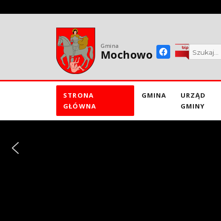
do
treści
Gmina
Mochowo
STRONA
GMINA
URZĄD
GŁÓWNA
GMINY