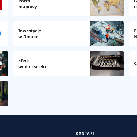
Portal
G
mapowy
n
Inwestycje
P
w Gminie
N
eBok
S
woda i ścieki
KONTAKT