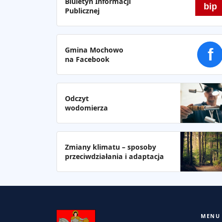
Biuletyn Informacji
bip
Publicznej
Gmina Mochowo
f
na Facebook
Odczyt
wodomierza
Zmiany klimatu – sposoby
przeciwdziałania i adaptacja
MENU