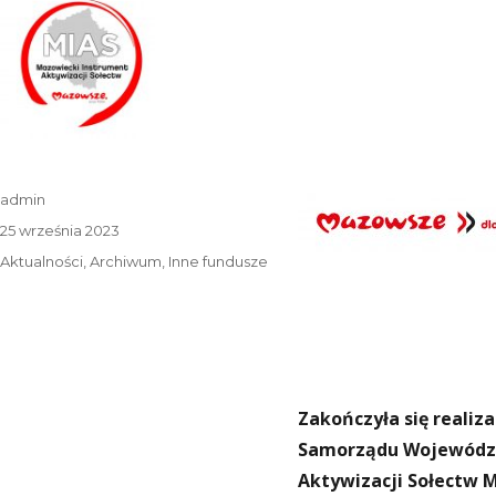
Autor
admin
Data
25 września 2023
publikacji
Kategorie
Aktualności
,
Archiwum
,
Inne fundusze
Zakończyła się realiz
Samorządu Wojewódz
Aktywizacji Sołectw 