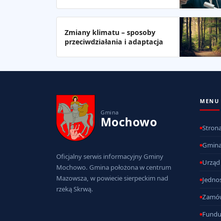
Zmiany klimatu – sposoby
przeciwdziałania i adaptacja
MENU
Gmina
Mochowo
Stron
Gmin
Oficjalny serwis informacyjny Gminy
Urząd
Mochowo. Gmina położona w centrum
Mazowsza, w powiecie sierpeckim nad
Jednos
rzeką Skrwą.
Zamów
Fundu