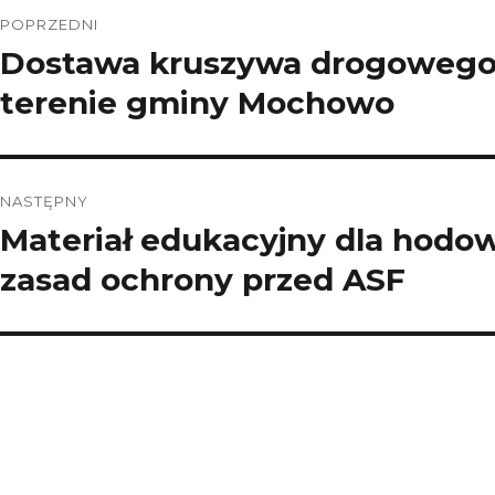
Nawigacja
POPRZEDNI
wpisu
Dostawa kruszywa drogowego
Poprzedni
wpis:
terenie gminy Mochowo
NASTĘPNY
Materiał edukacyjny dla hodo
Następny
wpis:
zasad ochrony przed ASF