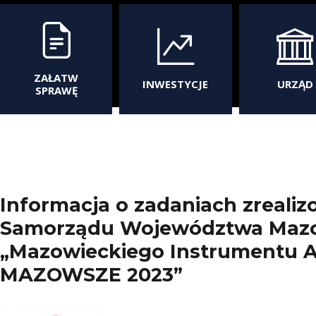
ZAŁATW
INWESTYCJE
URZĄD
SPRAWĘ
Informacja o zadaniach zreali
Samorządu Województwa Mazo
„Mazowieckiego Instrumentu A
MAZOWSZE 2023”