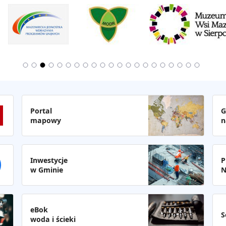
Portal
G
mapowy
n
Inwestycje
P
w Gminie
N
eBok
S
woda i ścieki