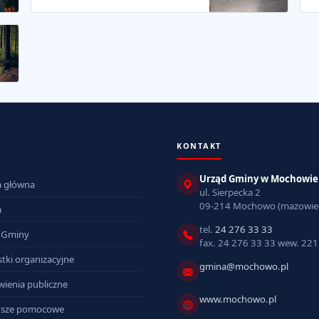
KONTAKT
Urząd Gminy w Mochowie
a główna
ul. Sierpecka 2
09-214 Mochowo (mazowiec
a
tel.
24 276 33 33
 Gminy
fax. 24 276 33 33 wew. 221
tki organizacyjne
gmina@mochowo.pl
ienia publiczne
www.mochowo.pl
sze pomocowe