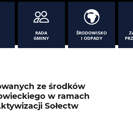
RADA
ŚRODOWISKO
Z
GMINY
I ODPADY
PR
zowanych ze środków
wieckiego w ramach
ktywizacji Sołectw