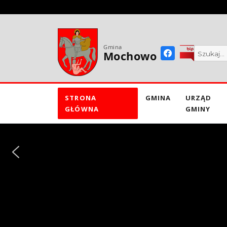
do
treści
Gmina
Mochowo
STRONA
GMINA
URZĄD
GŁÓWNA
GMINY