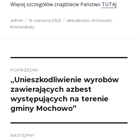
Więcej szczegółów znajdziecie Państwo
TUTAJ
Autor
Data
Kategorie
admin
13 czerwca 2023
Aktualności
,
Archiwum
,
publikacji
Komunikaty
Nawigacja
wpisu
POPRZEDNI
„Unieszkodliwienie wyrobów
Poprzedni
wpis:
zawierających azbest
występujących na terenie
gminy Mochowo”
NASTĘPNY