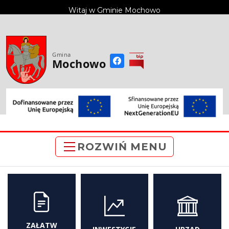
do
Witaj w Gminie Mochowo
treści
Gmina
Mochowo
ROZWIŃ MENU
ZAŁATW