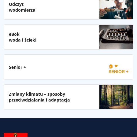
Odczyt
wodomierza
eBok
woda i ścieki
🏠 ❤
Senior +
SENIOR +
Zmiany klimatu – sposoby
przeciwdziałania i adaptacja