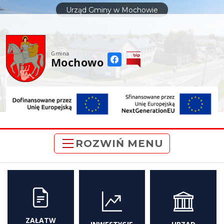
do
Urząd Gminy w Mochowie
treści
Gmina
Mochowo
ROZWIŃ MENU
ZAŁATW