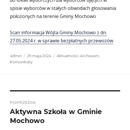
do lokali wyborczych dla wyborców ujętych w
spisie wyborców w stałych obwodach głosowania
położonych na terenie Gminy Mochowo
Scan informacja Wójta Gminy Mochowo z dn.
27.05.2024 r. w sprawie bezpłatnych przewozów
Autor
Data
Kategorie
admin
29 maja 2024
Aktualności
,
Archiwum
,
publikacji
Komunikaty
Nawigacja
wpisu
POPRZEDNI
Aktywna Szkoła w Gminie
Poprzedni
wpis:
Mochowo