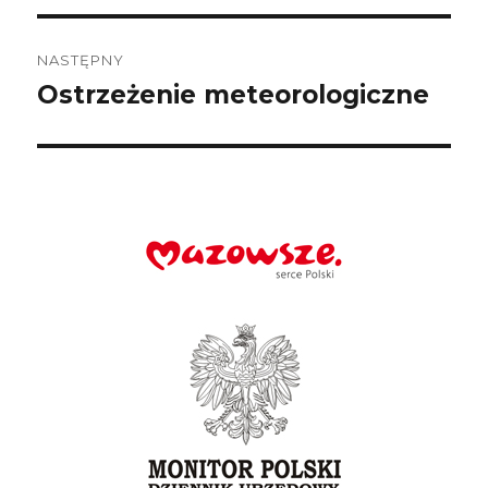
NASTĘPNY
Ostrzeżenie meteorologiczne
Następny
wpis: