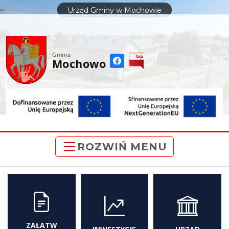
do
Urząd Gminy w Mochowie
treści
Gmina
Mochowo
ROZWIŃ MENU
ZAŁATW