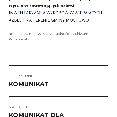
wyrobów zawierających azbest
.
INWENTARYZACJA WYROBÓW ZAWIERAJĄCYCH
AZBEST NA TERENIE GMINY MOCHOWO
Autor
Data
Kategorie
admin
23 maja 2019
Aktualności
,
Archiwum
,
publikacji
Komunikaty
Nawigacja
wpisu
POPRZEDNI
KOMUNIKAT
Poprzedni
wpis:
NASTĘPNY
KOMUNIKAT DLA
Następny