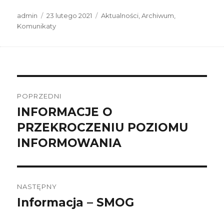
Autor
Data
Kategorie
admin
23 lutego 2021
Aktualności
,
Archiwum
,
publikacji
Komunikaty
Nawigacja
wpisu
POPRZEDNI
INFORMACJE O
Poprzedni
wpis:
PRZEKROCZENIU POZIOMU
INFORMOWANIA
NASTĘPNY
Informacja – SMOG
Następny
wpis: