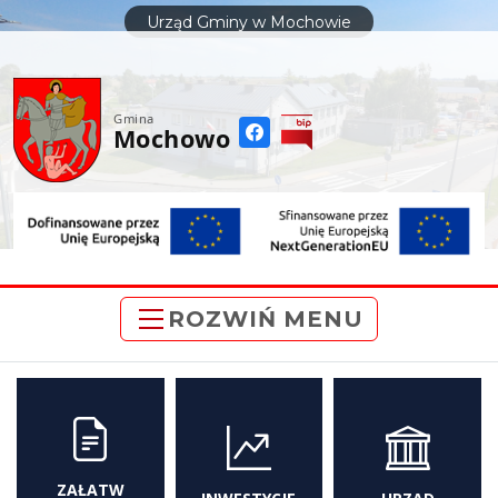
do
Urząd Gminy w Mochowie
treści
Gmina
Mochowo
ROZWIŃ MENU
ZAŁATW