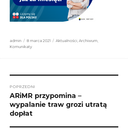
Autor
Data
Kategorie
admin
8 marca 2021
Aktualności
,
Archiwum
,
publikacji
Komunikaty
Nawigacja
wpisu
POPRZEDNI
ARiMR przypomina –
Poprzedni
wpis:
wypalanie traw grozi utratą
dopłat