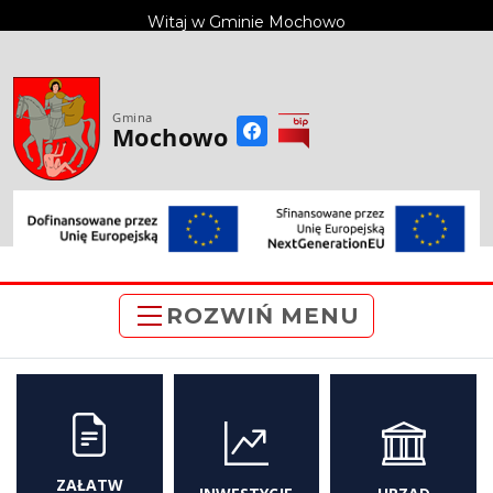
do
Witaj w Gminie Mochowo
treści
Gmina
Mochowo
ROZWIŃ MENU
ZAŁATW