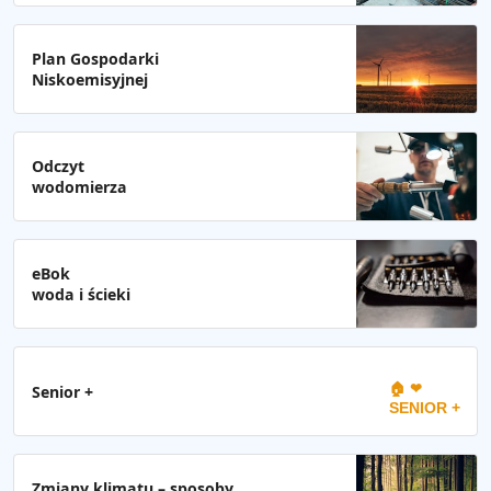
Plan Gospodarki
Niskoemisyjnej
Odczyt
wodomierza
eBok
woda i ścieki
🏠 ❤
Senior +
SENIOR +
Zmiany klimatu – sposoby