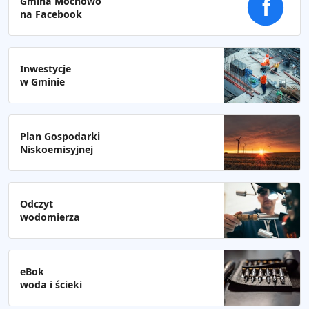
Gmina Mochowo
f
na Facebook
Inwestycje
w Gminie
Plan Gospodarki
Niskoemisyjnej
Odczyt
wodomierza
eBok
woda i ścieki