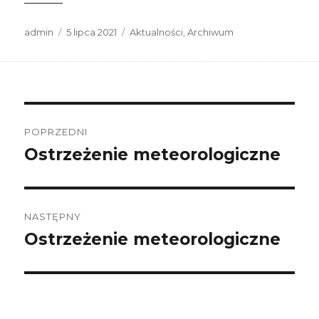
Autor
Data
Kategorie
admin
5 lipca 2021
Aktualności
,
Archiwum
publikacji
Nawigacja
wpisu
POPRZEDNI
Ostrzeżenie meteorologiczne
Poprzedni
wpis:
NASTĘPNY
Ostrzeżenie meteorologiczne
Następny
wpis: