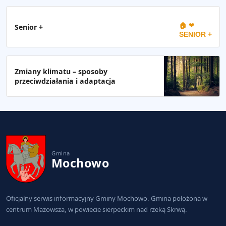
🏠 ❤
Senior +
SENIOR +
Zmiany klimatu – sposoby
przeciwdziałania i adaptacja
Gmina
Mochowo
Oficjalny serwis informacyjny Gminy Mochowo. Gmina położona w
centrum Mazowsza, w powiecie sierpeckim nad rzeką Skrwą.