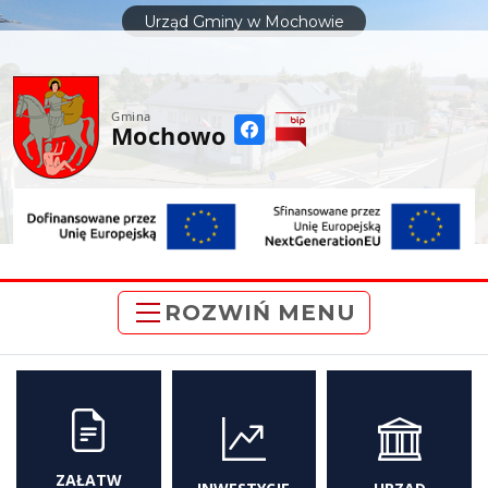
do
Urząd Gminy w Mochowie
treści
Gmina
Mochowo
ROZWIŃ MENU
ZAŁATW