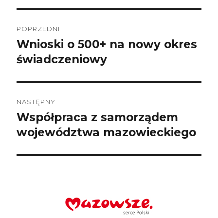
Nawigacja
wpisu
POPRZEDNI
Wnioski o 500+ na nowy okres
Poprzedni
wpis:
świadczeniowy
NASTĘPNY
Współpraca z samorządem
Następny
wpis:
województwa mazowieckiego