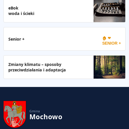
eBok
woda i ścieki
🏠 ❤
Senior +
SENIOR +
Zmiany klimatu – sposoby
przeciwdziałania i adaptacja
Gmina
Mochowo