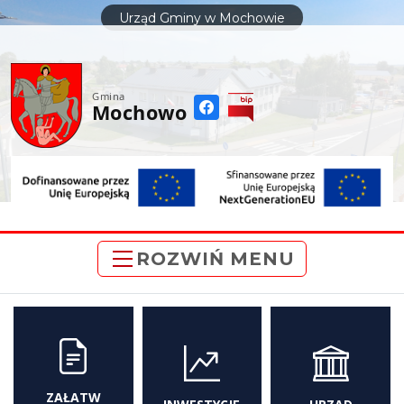
do
Urząd Gminy w Mochowie
treści
Gmina
Mochowo
ROZWIŃ MENU
ZAŁATW