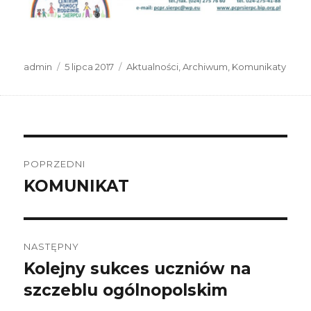
Autor
Data
Kategorie
admin
5 lipca 2017
Aktualności
,
Archiwum
,
Komunikaty
publikacji
Nawigacja
wpisu
POPRZEDNI
KOMUNIKAT
Poprzedni
wpis:
NASTĘPNY
Kolejny sukces uczniów na
Następny
wpis:
szczeblu ogólnopolskim