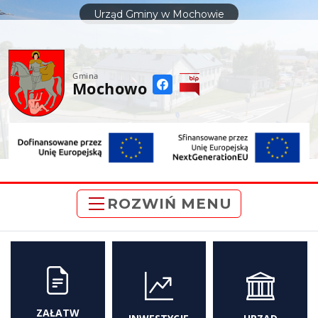
do
Urząd Gminy w Mochowie
treści
Gmina
Mochowo
ROZWIŃ MENU
ZAŁATW