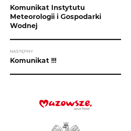
wpisu
Komunikat Instytutu
Poprzedni
wpis:
Meteorologii i Gospodarki
Wodnej
NASTĘPNY
Komunikat !!!
Następny
wpis: