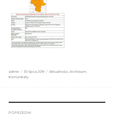
Autor
Data
Kategorie
admin
30 lipca 2019
Aktualności
,
Archiwum
,
publikacji
Komunikaty
Nawigacja
POPRZEDNI