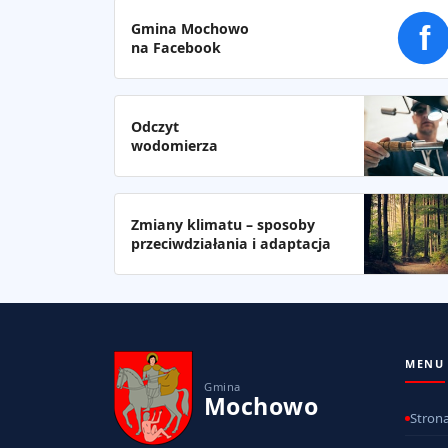
Gmina Mochowo
f
na Facebook
Odczyt
wodomierza
Zmiany klimatu – sposoby
przeciwdziałania i adaptacja
MENU
Gmina
Mochowo
Stron