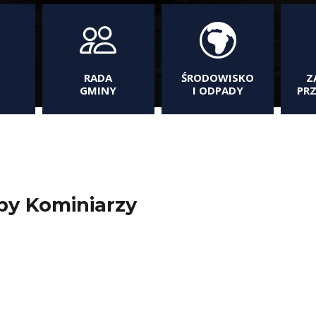
RADA
ŚRODOWISKO
Z
GMINY
I ODPADY
PR
by Kominiarzy