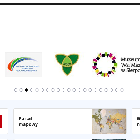
Portal
G
mapowy
n