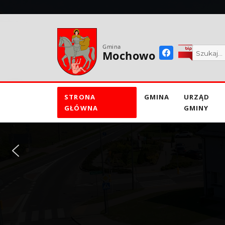
do
treści
Gmina
Mochowo
STRONA
GMINA
URZĄD
GŁÓWNA
GMINY