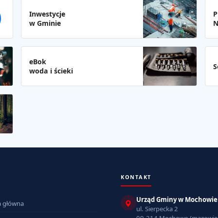
Inwestycje
P
w Gminie
N
eBok
S
woda i ścieki
KONTAKT
Urząd Gminy w Mochowie
a główna
ul. Sierpecka 2