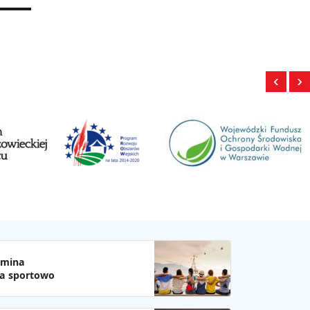
‹
›
mina
a sportowo