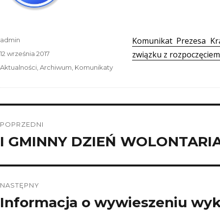
Autor
Komunikat Prezesa Kra
admin
Data
związku z rozpoczęcie
12 września 2017
publikacji
Kategorie
Aktualności
,
Archiwum
,
Komunikaty
Nawigacja
POPRZEDNI
wpisu
I GMINNY DZIEŃ WOLONTARI
Poprzedni
wpis:
NASTĘPNY
Informacja o wywieszeniu wy
Następny
wpis: