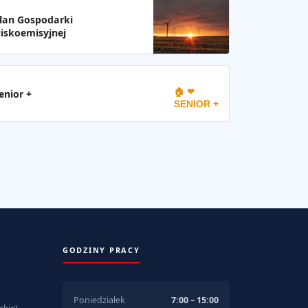
lan Gospodarki
iskoemisyjnej
🏠 ❤
enior +
SENIOR +
GODZINY PRACY
Poniedziałek
7:00 – 15:00