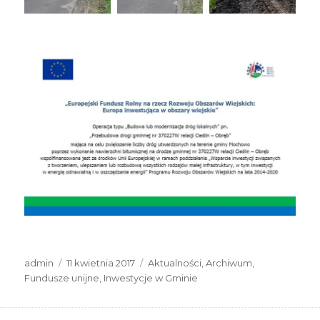
Autor
Data
Kategorie
admin
11 kwietnia 2017
Aktualności
,
Archiwum
,
publikacji
Fundusze unijne
,
Inwestycje w Gminie