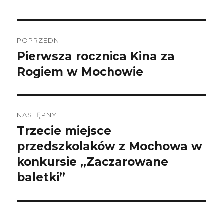
Nawigacja
wpisu
POPRZEDNI
Pierwsza rocznica Kina za
Poprzedni
wpis:
Rogiem w Mochowie
NASTĘPNY
Trzecie miejsce
Następny
wpis:
przedszkolaków z Mochowa w
konkursie „Zaczarowane
baletki”