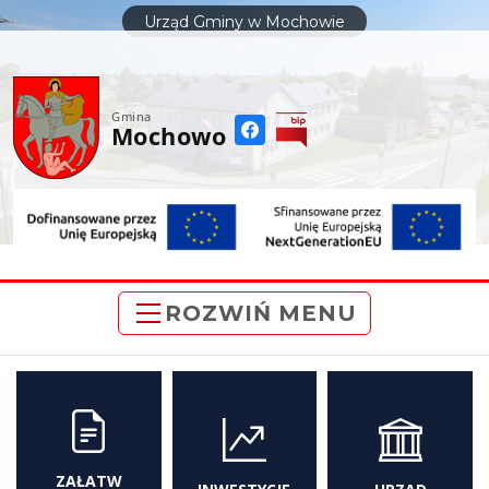
do
Urząd Gminy w Mochowie
treści
Gmina
Mochowo
ROZWIŃ MENU
ZAŁATW