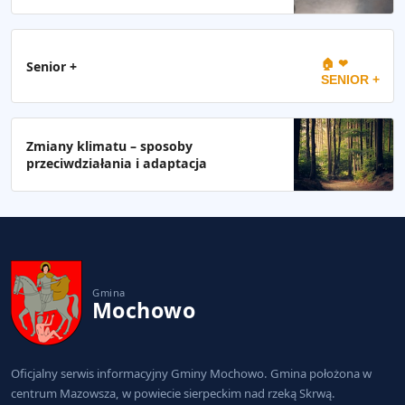
🏠 ❤
Senior +
SENIOR +
Zmiany klimatu – sposoby
przeciwdziałania i adaptacja
Gmina
Mochowo
Oficjalny serwis informacyjny Gminy Mochowo. Gmina położona w
centrum Mazowsza, w powiecie sierpeckim nad rzeką Skrwą.