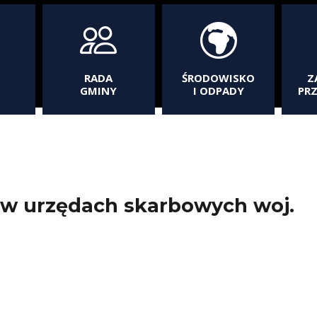
RADA
ŚRODOWISKO
Z
GMINY
I ODPADY
PR
w urzędach skarbowych woj.