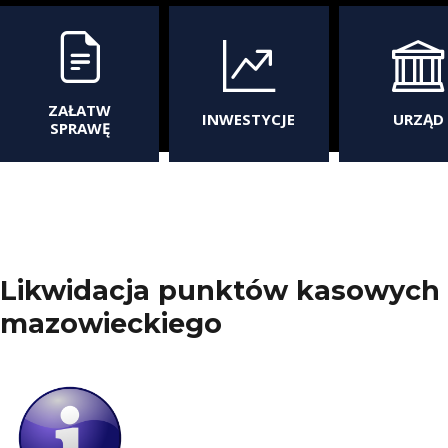
ZAŁATW
INWESTYCJE
URZĄD
SPRAWĘ
Likwidacja punktów kasowych 
mazowieckiego