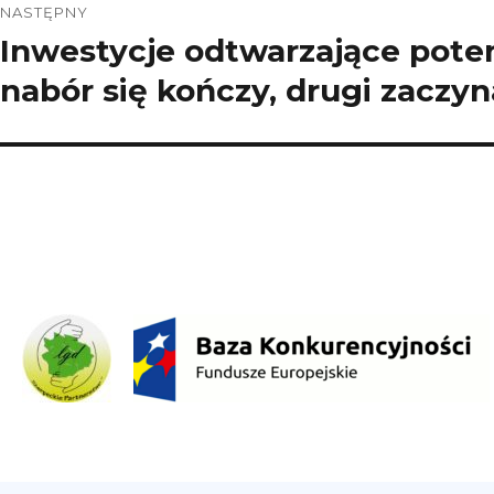
NASTĘPNY
Inwestycje odtwarzające potenc
Następny
wpis:
nabór się kończy, drugi zaczyn