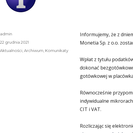
Autor
Informujemy, że z dnie
admin
Data
Monetia Sp. z o.o. zos
22 grudnia 2021
publikacji
Kategorie
Aktualności
,
Archiwum
,
Komunikaty
Wpłat z tytułu podatkó
dokonać bezgotówkowo 
gotówkowej w placówkac
Równocześnie przypomina
indywidualne mikrorachu
CIT i VAT.
Rozliczając się elektro