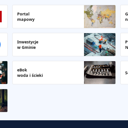
Portal
G
mapowy
n
Inwestycje
P
w Gminie
N
eBok
S
woda i ścieki