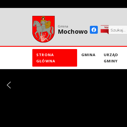
do
treści
Gmina
Mochowo
STRONA
GMINA
URZĄD
GŁÓWNA
GMINY