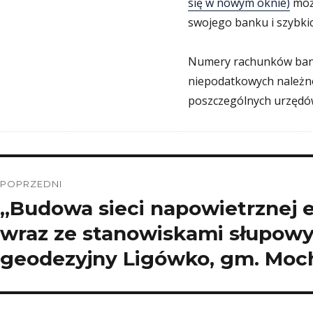
się w nowym oknie)
moż
swojego banku i szybkic
Numery rachunków banko
niepodatkowych należn
poszczególnych urzędó
Nawigacja
POPRZEDNI
wpisu
„Budowa sieci napowietrznej e
Poprzedni
wpis:
wraz ze stanowiskami słupowym
geodezyjny Ligówko, gm. Mo