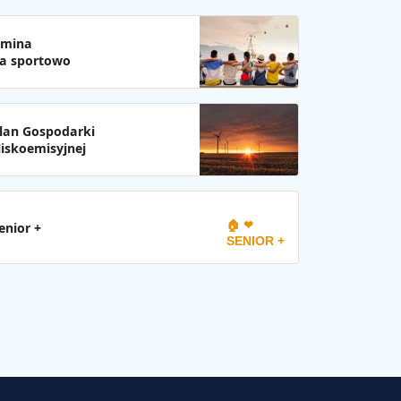
mina
a sportowo
lan Gospodarki
iskoemisyjnej
🏠 ❤
enior +
SENIOR +